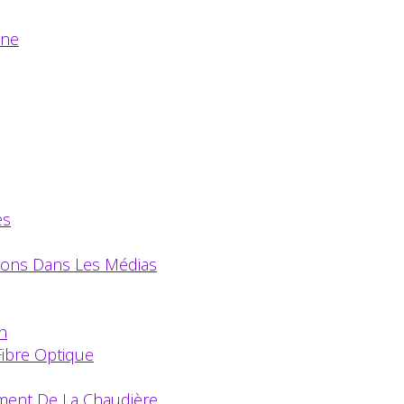
ène
es
tions Dans Les Médias
n
Fibre Optique
ement De La Chaudière