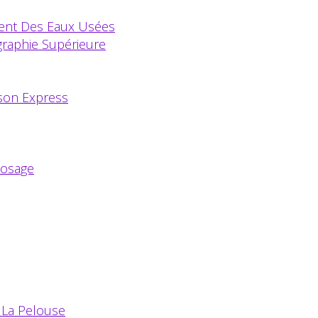
ement Des Eaux Usées
graphie Supérieure
ison Express
Dosage
La Pelouse