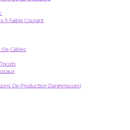
c
x À Faible Courant
t De Câbles
Tricots
Locaux
ations De Production Dangereuses)