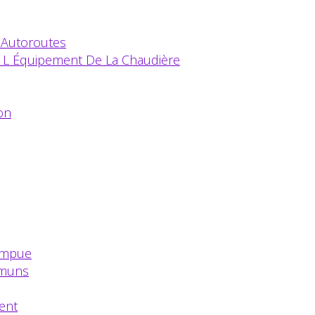
 Autoroutes
e L Équipement De La Chaudière
on
ompue
mmuns
ent