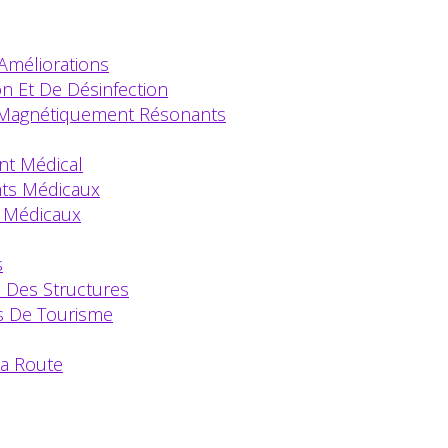
 Améliorations
on Et De Désinfection
 Magnétiquement Résonants
nt Médical
nts Médicaux
 Médicaux
s
n Des Structures
s De Tourisme
a Route