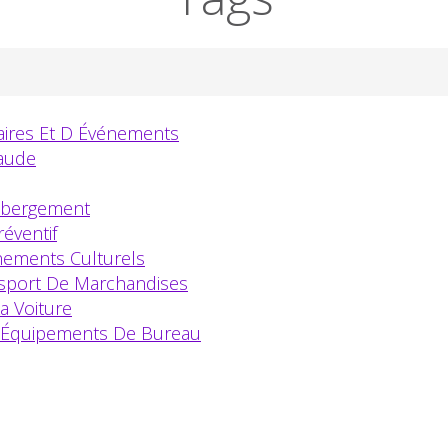
aires Et D Événements
haude
Hébergement
éventif
nements Culturels
nsport De Marchandises
a Voiture
s Équipements De Bureau