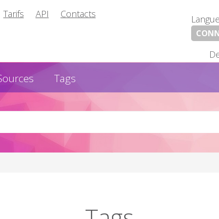
Tarifs
API
Contacts
Langu
CONN
De
Sources
Tags
Tags