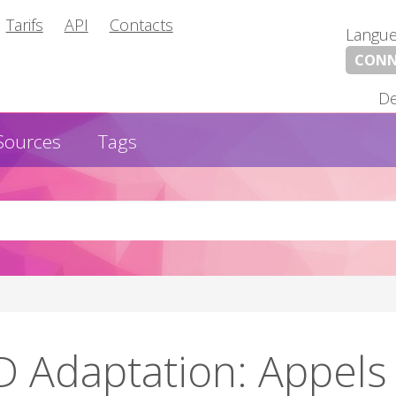
Tarifs
API
Contacts
Langu
CONN
De
Sources
Tags
D Adaptation: Appels 