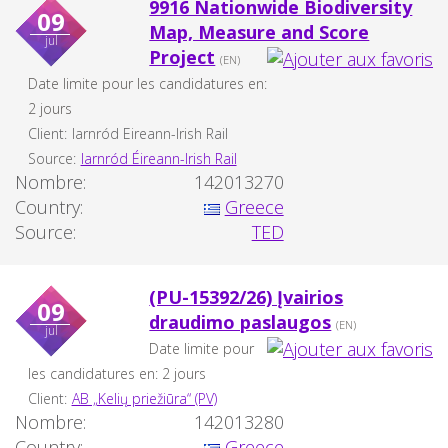
9916 Nationwide Biodiversity
09
Map, Measure and Score
jul
Project
(EN)
Date limite pour les candidatures en:
2 jours
Client:
Iarnród Eireann-Irish Rail
Source:
Iarnród Éireann-Irish Rail
Nombre:
142013270
Country:
Greece
Source:
TED
(PU-15392/26) Įvairios
09
draudimo paslaugos
(EN)
jul
Date limite pour
les candidatures en: 2 jours
Client:
AB „Kelių priežiūra“ (PV)
Nombre:
142013280
Country:
Greece