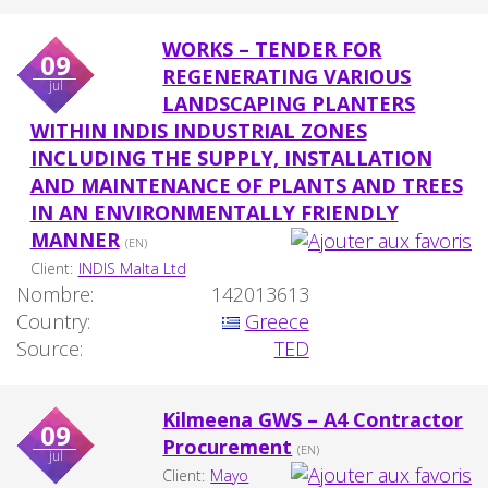
WORKS – TENDER FOR
09
REGENERATING VARIOUS
jul
LANDSCAPING PLANTERS
WITHIN INDIS INDUSTRIAL ZONES
INCLUDING THE SUPPLY, INSTALLATION
AND MAINTENANCE OF PLANTS AND TREES
IN AN ENVIRONMENTALLY FRIENDLY
MANNER
(EN)
Client:
INDIS Malta Ltd
Nombre:
142013613
Country:
Greece
Source:
TED
Kilmeena GWS – A4 Contractor
09
Procurement
(EN)
jul
Client:
Mayo