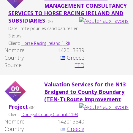
jul
MANAGEMENT CONSULTANCY
SERVICES TO HORSE RACING IRELAND AND
SUBSIDIARIES
(EN)
Date limite pour les candidatures en:
3 jours
Client:
Horse Racing Ireland (HRI)
Nombre:
142013639
Country:
Greece
Source:
TED
Valuation Services for the N13
09
Bridgend to County Boundary
jul
(TEN-T) Route Improvement
Project
(EN)
Client:
Donegal County Council_1193
Nombre:
142013640
Country:
Greece