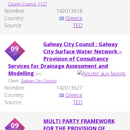
County Council_1127
Nombre:
142013618
Country:
Greece
Source:
TED
Galway City Council : Galway
09
City Surface Water Network –
jul
Provision of Consultancy
Services for Drainage Assessment and
Modelling
(EN)
Client:
Galway City Council
Nombre:
142013627
Country:
Greece
Source:
TED
MULTI PARTY FRAMEWORK
09
FOR THE PROVISION OF