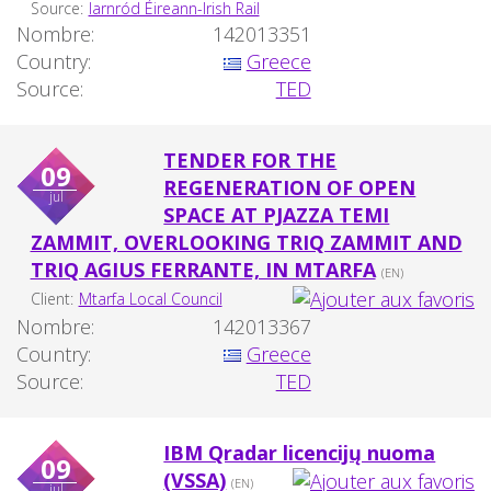
Source:
Iarnród Éireann-Irish Rail
Nombre:
142013351
Country:
Greece
Source:
TED
TENDER FOR THE
09
REGENERATION OF OPEN
jul
SPACE AT PJAZZA TEMI
ZAMMIT, OVERLOOKING TRIQ ZAMMIT AND
TRIQ AGIUS FERRANTE, IN MTARFA
(EN)
Client:
Mtarfa Local Council
Nombre:
142013367
Country:
Greece
Source:
TED
IBM Qradar licencijų nuoma
09
(VSSA)
(EN)
jul