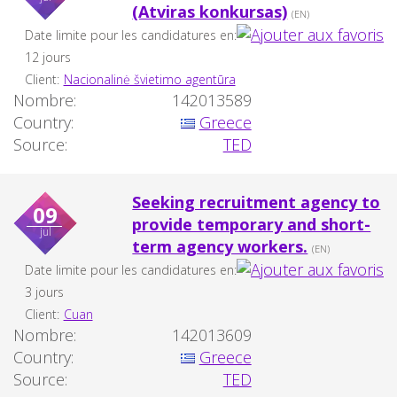
(Atviras konkursas)
(EN)
Date limite pour les candidatures en:
12 jours
Client:
Nacionalinė švietimo agentūra
Nombre:
142013589
Country:
Greece
Source:
TED
Seeking recruitment agency to
09
provide temporary and short-
jul
term agency workers.
(EN)
Date limite pour les candidatures en:
3 jours
Client:
Cuan
Nombre:
142013609
Country:
Greece
Source:
TED