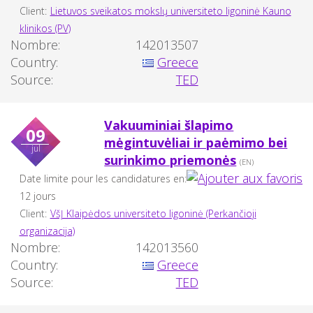
Client:
Lietuvos sveikatos mokslų universiteto ligoninė Kauno
klinikos (PV)
Nombre:
142013507
Country:
Greece
Source:
TED
Vakuuminiai šlapimo
09
mėgintuvėliai ir paėmimo bei
jul
surinkimo priemonės
(EN)
Date limite pour les candidatures en:
12 jours
Client:
VšĮ Klaipėdos universiteto ligoninė (Perkančioji
organizacija)
Nombre:
142013560
Country:
Greece
Source:
TED