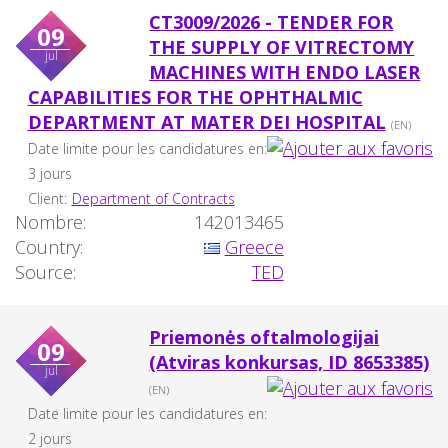
CT3009/2026 - TENDER FOR
09
THE SUPPLY OF VITRECTOMY
jul
MACHINES WITH ENDO LASER
CAPABILITIES FOR THE OPHTHALMIC
DEPARTMENT AT MATER DEI HOSPITAL
(EN)
Date limite pour les candidatures en:
3 jours
Client:
Department of Contracts
Nombre:
142013465
Country:
Greece
Source:
TED
Priemonės oftalmologijai
09
(Atviras konkursas, ID 8653385)
jul
(EN)
Date limite pour les candidatures en:
2 jours