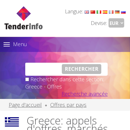
Langue:
Devise:
Menu
Toggle
navigation
Rechercher dans cette section:
Greece - Offres
Recherche avancée
Page d'accueil
Offres par pays
Greece: appels
d'offres, marchés