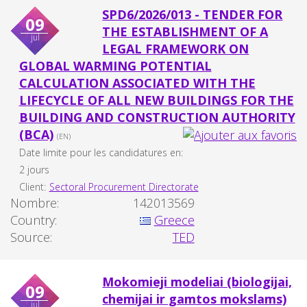
SPD6/2026/013 - TENDER FOR
09
THE ESTABLISHMENT OF A
jul
LEGAL FRAMEWORK ON
GLOBAL WARMING POTENTIAL
CALCULATION ASSOCIATED WITH THE
LIFECYCLE OF ALL NEW BUILDINGS FOR THE
BUILDING AND CONSTRUCTION AUTHORITY
(BCA)
(EN)
Date limite pour les candidatures en:
2 jours
Client:
Sectoral Procurement Directorate
Nombre:
142013569
Country:
Greece
Source:
TED
Mokomieji modeliai (biologijai,
09
chemijai ir gamtos mokslams)
jul