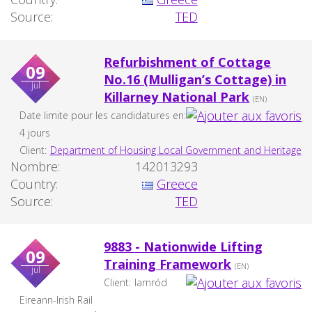
Source:
TED
Refurbishment of Cottage
09
No.16 (Mulligan’s Cottage) in
jul
Killarney National Park
(EN)
Date limite pour les candidatures en:
4 jours
Client:
Department of Housing Local Government and Heritage
Nombre:
142013293
Country:
Greece
Source:
TED
9883 - Nationwide Lifting
09
Training Framework
(EN)
jul
Client:
Iarnród
Eireann-Irish Rail