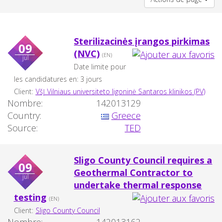
Sterilizacinės įrangos pirkimas
09
(NVC)
(EN)
jul
Date limite pour
les candidatures en: 3 jours
Client:
VšĮ Vilniaus universiteto ligoninė Santaros klinikos (PV)
Nombre:
142013129
Country:
Greece
Source:
TED
Sligo County Council requires a
09
Geothermal Contractor to
jul
undertake thermal response
testing
(EN)
Client:
Sligo County Council