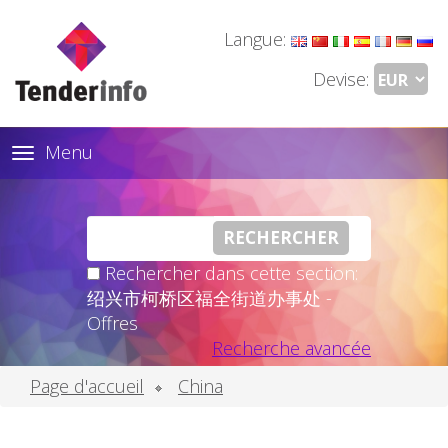
Langue:
Devise:
Menu
Toggle
navigation
Rechercher dans cette section:
绍兴市柯桥区福全街道办事处 -
Offres
Recherche avancée
Page d'accueil
China