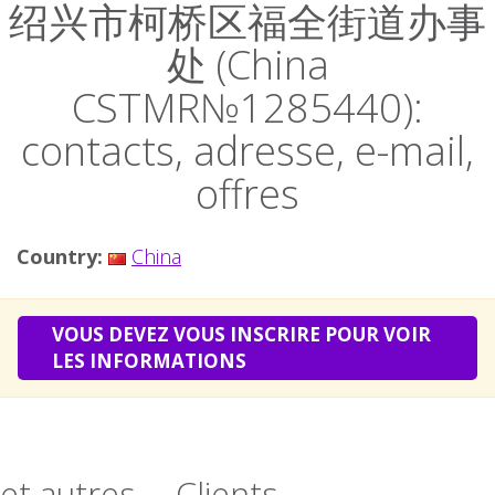
绍兴市柯桥区福全街道办事
处 (China
CSTMR№1285440):
contacts, adresse, e-mail,
offres
Country:
China
VOUS DEVEZ VOUS INSCRIRE POUR VOIR
LES INFORMATIONS
et autres ... Clients