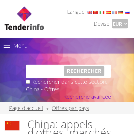
Langue:
Devise:
Menu
Toggle
navigation
Rechercher dans cette section:
China - Offres
Recherche avancée
Page d'accueil
Offres par pays
China: appels
d'offres, marchés