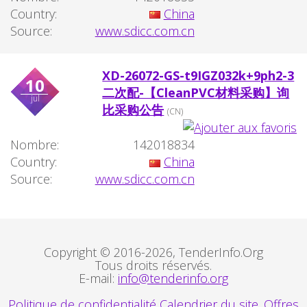
Country:
China
Source:
www.sdicc.com.cn
XD-26072-GS-t9IGZ032k+9ph2-3
10
二次配-【CleanPVC材料采购】询
jul
比采购公告
(CN)
Nombre:
142018834
Country:
China
Source:
www.sdicc.com.cn
Copyright © 2016-2026, TenderInfo.Org
Tous droits réservés.
E-mail:
info@tenderinfo.org
Politique de confidentialité
Calendrier du site. Offres