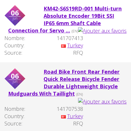
KM42-S6S19RD-001 Multi-turn
06
Absolute Encoder 19Bit SSI
jun
IP65 6mm Shaft Cable
Connection for Servo ...
(EN)
Nombre:
141707413
Country:
Turkey
Source:
RFQ
Road Bike Front Rear Fender
06
Quick Release Bicycle Fender
jun
Durable Lightweight Bicycle
Mudguards With Taillight
(EN)
Nombre:
141707538
Country:
Turkey
Source:
RFQ