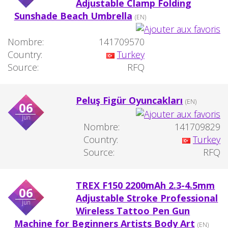
Adjustable Clamp Folding
Sunshade Beach Umbrella
(EN)
Nombre:
141709570
Country:
Turkey
Source:
RFQ
Peluş Figür Oyuncakları
(EN)
06
jun
Nombre:
141709829
Country:
Turkey
Source:
RFQ
TREX F150 2200mAh 2.3-4.5mm
06
Adjustable Stroke Professional
jun
Wireless Tattoo Pen Gun
Machine for Beginners Artists Body Art
(EN)