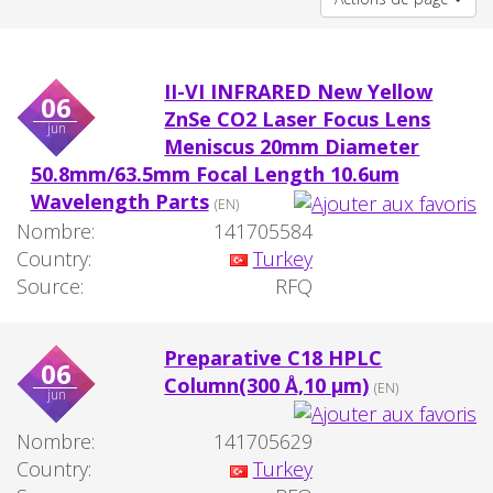
II-VI INFRARED New Yellow
06
ZnSe CO2 Laser Focus Lens
jun
Meniscus 20mm Diameter
50.8mm/63.5mm Focal Length 10.6um
Wavelength Parts
(EN)
Nombre:
141705584
Country:
Turkey
Source:
RFQ
Preparative C18 HPLC
06
Column(300 Å,10 µm)
(EN)
jun
Nombre:
141705629
Country:
Turkey