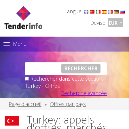
Langue:
Devise:
Menu
Toggle
navigation
Rechercher dans cette section:
Turkey - Offres
Recherche avancée
Page d'accueil
Offres par pays
Turkey: appels
d'offres, marchés