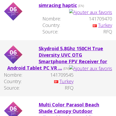
simracing haptic
(EN)
06
jun
Nombre:
141709470
Country:
Turkey
Source:
RFQ
Skydroid 5.8Ghz 150CH True
06
Diversity UVC OTG
jun
Smartphone FPV Receiver for
Android Tablet PC VR ...
(EN)
Nombre:
141709545
Country:
Turkey
Source:
RFQ
Multi Color Parasol Beach
06
Shade Canopy Outdoor
jun