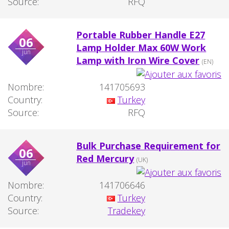
Source:
RFQ
Portable Rubber Handle E27
06
Lamp Holder Max 60W Work
jun
Lamp with Iron Wire Cover
(EN)
Nombre:
141705693
Country:
Turkey
Source:
RFQ
Bulk Purchase Requirement for
06
Red Mercury
(UK)
jun
Nombre:
141706646
Country:
Turkey
Source:
Tradekey