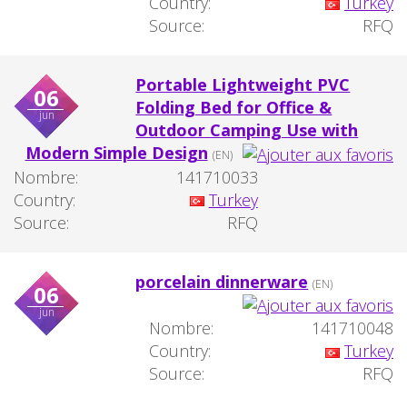
Country:
Turkey
Source:
RFQ
Portable Lightweight PVC
06
Folding Bed for Office &
jun
Outdoor Camping Use with
Modern Simple Design
(EN)
Nombre:
141710033
Country:
Turkey
Source:
RFQ
porcelain dinnerware
(EN)
06
jun
Nombre:
141710048
Country:
Turkey
Source:
RFQ