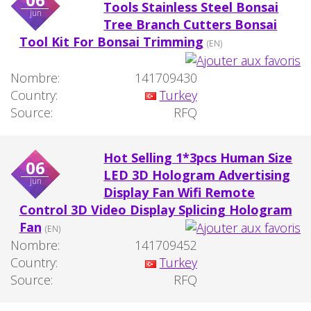
Tools Stainless Steel Bonsai
jun
Tree Branch Cutters Bonsai
Tool Kit For Bonsai Trimming
(EN)
Nombre:
141709430
Country:
Turkey
Source:
RFQ
Hot Selling 1*3pcs Human Size
06
LED 3D Hologram Advertising
jun
Display Fan Wifi Remote
Control 3D Video Display Splicing Hologram
Fan
(EN)
Nombre:
141709452
Country:
Turkey
Source:
RFQ