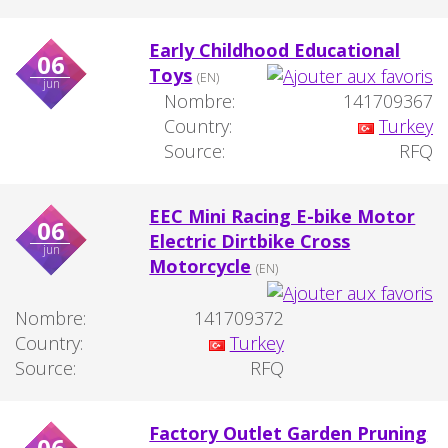
Early Childhood Educational
06
Toys
(EN)
jun
Nombre:
141709367
Country:
Turkey
Source:
RFQ
EEC Mini Racing E-bike Motor
06
Electric Dirtbike Cross
jun
Motorcycle
(EN)
Nombre:
141709372
Country:
Turkey
Source:
RFQ
Factory Outlet Garden Pruning
06