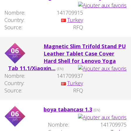
Nombre:
141709915
Country:
Turkey
Source:
RFQ
Magnetic Slim Trifold Stand PU
06
Leather Tablet Case Cover
jun
Hard Shell for Lenovo Yoga
Tab 11.1/Xiaoxin...
(EN)
Nombre:
141709937
Country:
Turkey
Source:
RFQ
boya tabancası 1.3
(EN)
06
jun
Nombre:
141709975