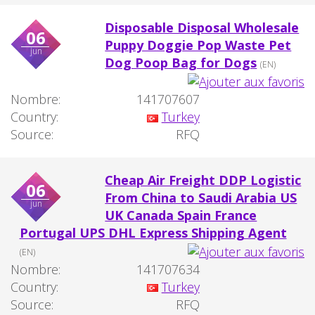
Disposable Disposal Wholesale
06
Puppy Doggie Pop Waste Pet
jun
Dog Poop Bag for Dogs
(EN)
Nombre:
141707607
Country:
Turkey
Source:
RFQ
Cheap Air Freight DDP Logistic
06
From China to Saudi Arabia US
jun
UK Canada Spain France
Portugal UPS DHL Express Shipping Agent
(EN)
Nombre:
141707634
Country:
Turkey
Source:
RFQ