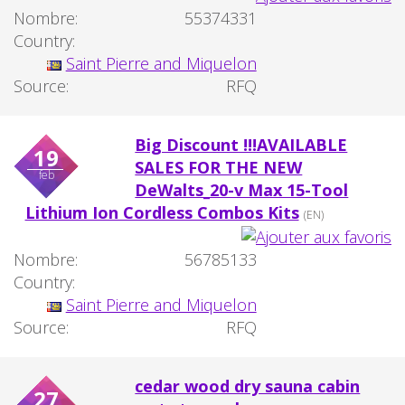
Nombre:
55374331
Country:
Saint Pierre and Miquelon
Source:
RFQ
Big Discount !!!AVAILABLE
19
SALES FOR THE NEW
feb
DeWalts_20-v Max 15-Tool
Lithium Ion Cordless Combos Kits
(EN)
Nombre:
56785133
Country:
Saint Pierre and Miquelon
Source:
RFQ
cedar wood dry sauna cabin
27