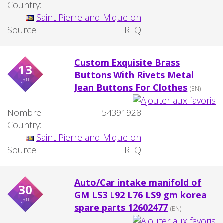
Country:
Saint Pierre and Miquelon
Source:
RFQ
Custom Exquisite Brass
13
Buttons With Rivets Metal
jan
Jean Buttons For Clothes
(EN)
Nombre:
54391928
Country:
Saint Pierre and Miquelon
Source:
RFQ
Auto/Car intake manifold of
30
GM LS3 L92 L76 LS9 gm korea
jan
spare parts 12602477
(EN)