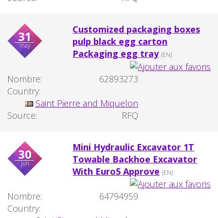
Customized packaging boxes
31
pulp black egg carton
may
Packaging egg tray
(EN)
Nombre:
62893273
Country:
Saint Pierre and Miquelon
Source:
RFQ
Mini Hydraulic Excavator 1T
30
Towable Backhoe Excavator
jun
With Euro5 Approve
(EN)
Nombre:
64794959
Country: