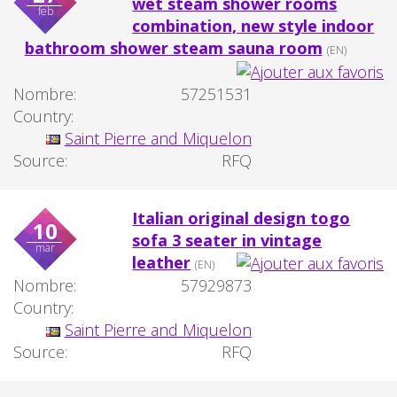
wet steam shower rooms
feb
combination, new style indoor
bathroom shower steam sauna room
(EN)
Nombre:
57251531
Country:
Saint Pierre and Miquelon
Source:
RFQ
Italian original design togo
10
sofa 3 seater in vintage
mar
leather
(EN)
Nombre:
57929873
Country:
Saint Pierre and Miquelon
Source:
RFQ