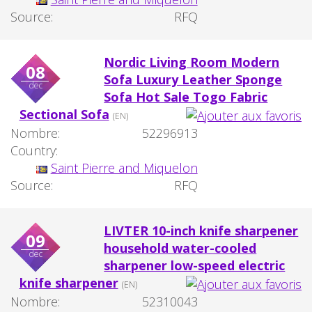
Source:
RFQ
Nordic Living Room Modern
08
Sofa Luxury Leather Sponge
dec
Sofa Hot Sale Togo Fabric
Sectional Sofa
(EN)
Nombre:
52296913
Country:
Saint Pierre and Miquelon
Source:
RFQ
LIVTER 10-inch knife sharpener
09
household water-cooled
dec
sharpener low-speed electric
knife sharpener
(EN)
Nombre:
52310043