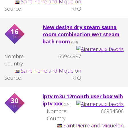
Saint Pierre and Miquelon
Source:
RFQ
New design dry steam sauna
16
room combination wet steam
jul
bath room
(EN)
Nombre:
65944987
Country:
Saint Pierre and Miquelon
Source:
RFQ
iptv m3u 12month user box wih
30
iptv xxx
(EN)
jul
Nombre:
66934506
Country:
Saint Pierre and Miquelon