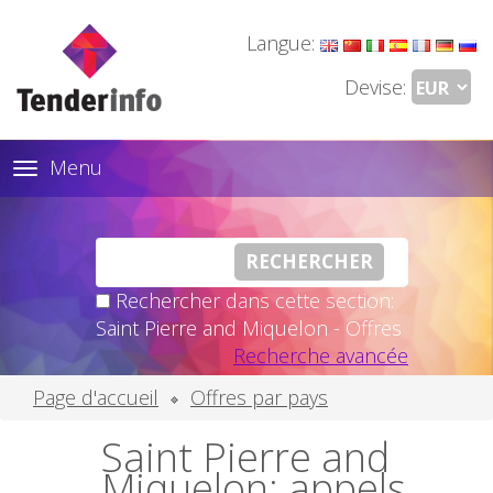
Langue:
Devise:
Menu
Toggle
navigation
Rechercher dans cette section:
Saint Pierre and Miquelon - Offres
Recherche avancée
Page d'accueil
Offres par pays
Saint Pierre and
Miquelon: appels