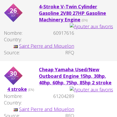
4-Stroke V-Twin Cylinder
26
Gasoline 2V80 27HP Gasoline
apr
Machinery Engine
(EN)
Nombre:
60917616
Country:
Saint Pierre and Miquelon
Source:
RFQ
Cheap Yamaha Used/New
30
Outboard Engine 15hp, 30hp,
apr
40hp, 60hp, 75hp, 85hp 2 stroke
4 stroke
(EN)
Nombre:
61204289
Country:
Saint Pierre and Miquelon
Source:
RFQ