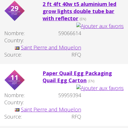
2 ft 4ft 40w t5 aluminium led
29
grow lights double tube bar
mar
with reflector
(EN)
Nombre:
59066614
Country:
Saint Pierre and Miquelon
Source:
RFQ
Paper Quail Egg Packaging
11
Quail Egg Carton
(EN)
apr
Nombre:
59959394
Country:
Saint Pierre and Miquelon
Source:
RFQ