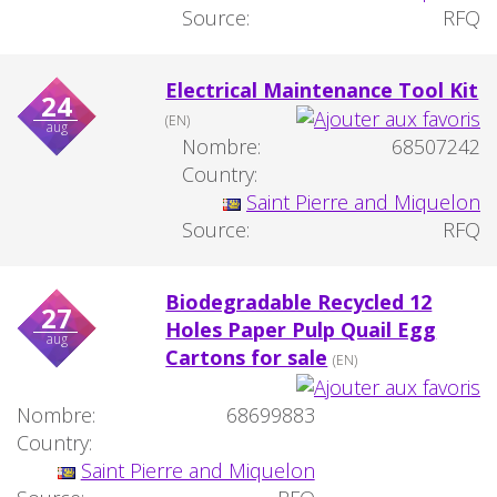
Source:
RFQ
Electrical Maintenance Tool Kit
24
(EN)
aug
Nombre:
68507242
Country:
Saint Pierre and Miquelon
Source:
RFQ
Biodegradable Recycled 12
27
Holes Paper Pulp Quail Egg
aug
Cartons for sale
(EN)
Nombre:
68699883
Country:
Saint Pierre and Miquelon