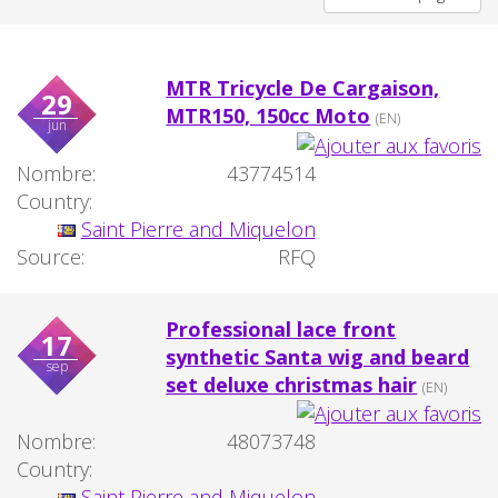
MTR Tricycle De Cargaison,
29
MTR150, 150cc Moto
(EN)
jun
Nombre:
43774514
Country:
Saint Pierre and Miquelon
Source:
RFQ
Professional lace front
17
synthetic Santa wig and beard
sep
set deluxe christmas hair
(EN)
Nombre:
48073748
Country:
Saint Pierre and Miquelon