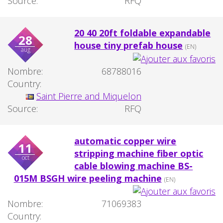
Source:
RFQ
20 40 20ft foldable expandable
28
house tiny prefab house
(EN)
aug
Nombre:
68788016
Country:
Saint Pierre and Miquelon
Source:
RFQ
automatic copper wire
11
stripping machine fiber optic
oct
cable blowing machine BS-
015M BSGH wire peeling machine
(EN)
Nombre:
71069383
Country: