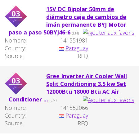
15V DC Bipolar 50mm de
03
diámetro caja de cambios de
jun
imán permanente BYJ Motor
paso a paso 50BYJ46-6
(EN)
Nombre:
141551981
Country:
Paraguay
Source:
RFQ
Gree Inverter Air Cooler Wall
03
Split Conditioning 3.5 kw Set
jun
12000Btu 18000 Btu AC Air
Conditioner ...
(EN)
Nombre:
141552066
Country:
Paraguay
Source:
RFQ