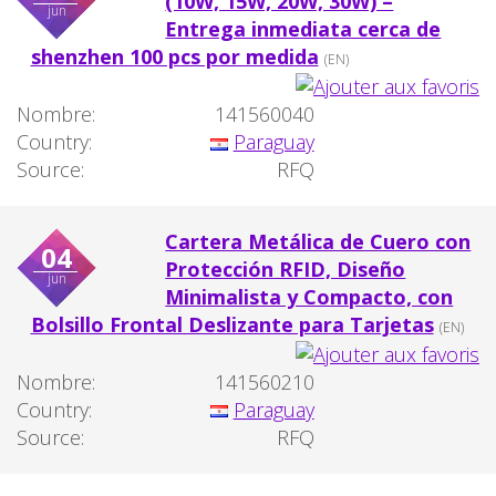
(10W, 15W, 20W, 30W) –
jun
Entrega inmediata cerca de
shenzhen 100 pcs por medida
(EN)
Nombre:
141560040
Country:
Paraguay
Source:
RFQ
Cartera Metálica de Cuero con
04
Protección RFID, Diseño
jun
Minimalista y Compacto, con
Bolsillo Frontal Deslizante para Tarjetas
(EN)
Nombre:
141560210
Country:
Paraguay
Source:
RFQ