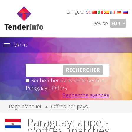
Langue:
Devise:
Menu
Toggle
navigation
Rechercher dans cette section:
Paraguay - Offres
Recherche avancée
Page d'accueil
Offres par pays
Paraguay: appels
d'offres, marchés