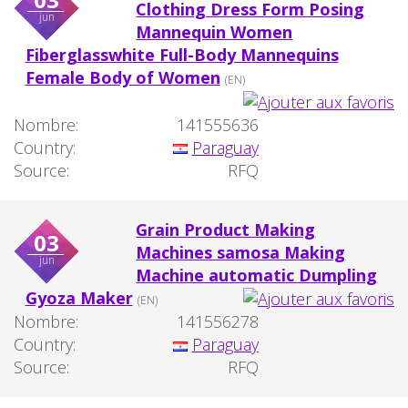
Clothing Dress Form Posing
jun
Mannequin Women
Fiberglasswhite Full-Body Mannequins
Female Body of Women
(EN)
Nombre:
141555636
Country:
Paraguay
Source:
RFQ
Grain Product Making
03
Machines samosa Making
jun
Machine automatic Dumpling
Gyoza Maker
(EN)
Nombre:
141556278
Country:
Paraguay
Source:
RFQ