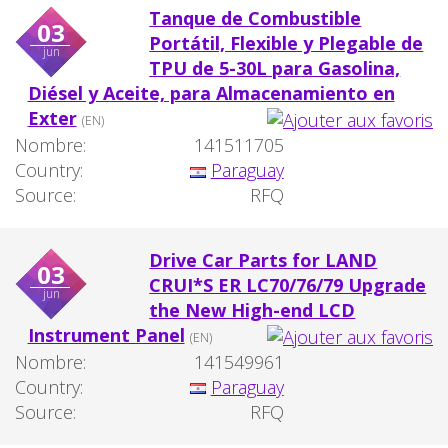
Tanque de Combustible
03
Portátil, Flexible y Plegable de
jun
TPU de 5-30L para Gasolina,
Diésel y Aceite, para Almacenamiento en
Exter
(EN)
Nombre:
141511705
Country:
Paraguay
Source:
RFQ
Drive Car Parts for LAND
03
CRUI*S ER LC70/76/79 Upgrade
jun
the New High-end LCD
Instrument Panel
(EN)
Nombre:
141549961
Country:
Paraguay
Source:
RFQ