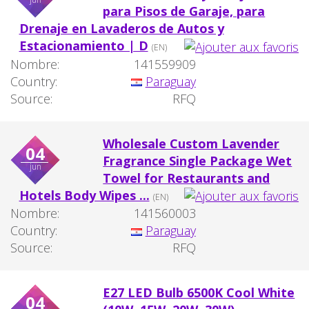
para Pisos de Garaje, para
Drenaje en Lavaderos de Autos y
Estacionamiento | D
(EN)
Nombre:
141559909
Country:
Paraguay
Source:
RFQ
Wholesale Custom Lavender
04
Fragrance Single Package Wet
jun
Towel for Restaurants and
Hotels Body Wipes ...
(EN)
Nombre:
141560003
Country:
Paraguay
Source:
RFQ
E27 LED Bulb 6500K Cool White
04