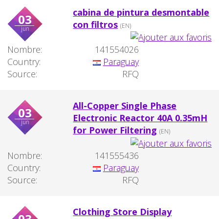
cabina de pintura desmontable
03
con filtros
(EN)
jun
Nombre:
141554026
Country:
Paraguay
Source:
RFQ
All-Copper Single Phase
03
Electronic Reactor 40A 0.35mH
jun
for Power Filtering
(EN)
Nombre:
141555436
Country:
Paraguay
Source:
RFQ
Clothing Store Display
03