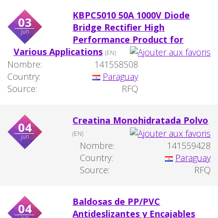
KBPC5010 50A 1000V Diode
03
Bridge Rectifier High
jun
Performance Product for
Various Applications
(EN)
Nombre:
141558508
Country:
Paraguay
Source:
RFQ
Creatina Monohidratada Polvo
04
(EN)
jun
Nombre:
141559428
Country:
Paraguay
Source:
RFQ
Baldosas de PP/PVC
04
Antideslizantes y Encajables
jun