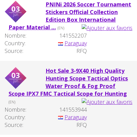
PNINi 2026 Soccer Tournament
03
Stickers Official Collection
jun
Edition Box International
Paper Material ...
(EN)
Nombre:
141552207
Country:
Paraguay
Source:
RFQ
Hot Sale 3-9X40 High Quality
03
Hunting Scope Tactical Optics
jun
Water Proof & Fog Proof
Scope IPX7 FMC Tactical Scope for Hunting
(EN)
Nombre:
141553944
Country:
Paraguay
Source:
RFQ