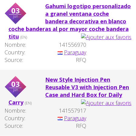
Gahumi logotipo personalizado
03
a granel ventana coche
jun
bandera decorativa en blanco
coche banderas al por mayor coche bandera
titu
(EN)
Nombre:
141556970
Country:
Paraguay
Source:
RFQ
New Style Injection Pen
03
Reusable V3 with Injection Pen
jun
Case and Hard Box for Daily
Carry
(EN)
Nombre:
141557917
Country:
Paraguay
Source:
RFQ