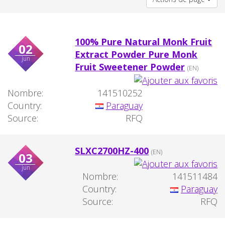
100% Pure Natural Monk Fruit
02
Extract Powder Pure Monk
jun
Fruit Sweetener Powder
(EN)
Nombre:
141510252
Country:
Paraguay
Source:
RFQ
SLXC2700HZ-400
(EN)
03
jun
Nombre:
141511484
Country:
Paraguay
Source:
RFQ