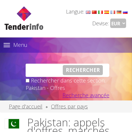
Langue:
Devise:
Menu
Toggle
navigation
Rechercher dans cette section:
Pakistan - Offres
Recherche avancée
Page d'accueil
Offres par pays
Pakistan: appels
d'offres, marchés