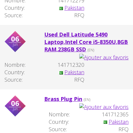
Nombre:
141712279
Country:
Pakistan
Source:
RFQ
Used Dell Latitude 5490
06
Laptop,Intel Core i5-8350U,8GB
jun
RAM,238GB SSD
(EN)
Nombre:
141712320
Country:
Pakistan
Source:
RFQ
Brass Plug Pin
(EN)
06
jun
Nombre:
141712365
Country:
Pakistan
Source:
RFQ