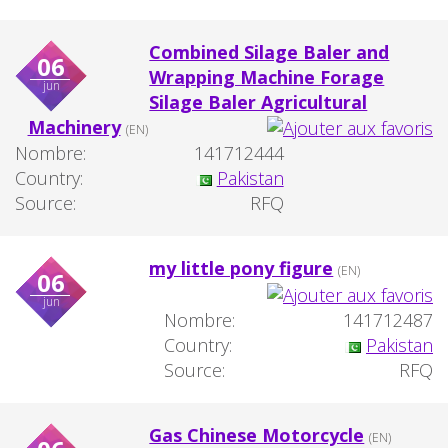
Combined Silage Baler and
06
Wrapping Machine Forage
jun
Silage Baler Agricultural
Machinery
(EN)
Nombre:
141712444
Country:
Pakistan
Source:
RFQ
my little pony figure
(EN)
06
jun
Nombre:
141712487
Country:
Pakistan
Source:
RFQ
Gas Chinese Motorcycle
(EN)