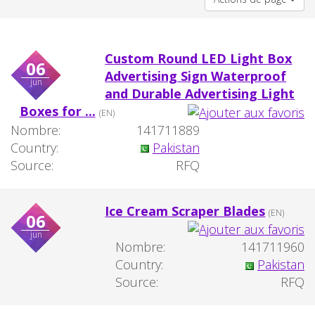
Custom Round LED Light Box
06
Advertising Sign Waterproof
jun
and Durable Advertising Light
Boxes for ...
(EN)
Nombre:
141711889
Country:
Pakistan
Source:
RFQ
Ice Cream Scraper Blades
(EN)
06
jun
Nombre:
141711960
Country:
Pakistan
Source:
RFQ