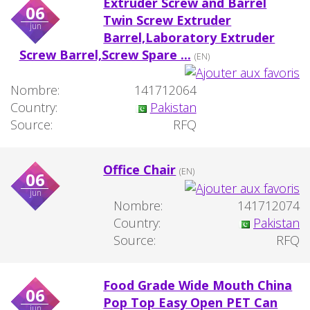
Extruder Screw and Barrel
06
Twin Screw Extruder
jun
Barrel,Laboratory Extruder
Screw Barrel,Screw Spare ...
(EN)
Nombre:
141712064
Country:
Pakistan
Source:
RFQ
Office Chair
(EN)
06
jun
Nombre:
141712074
Country:
Pakistan
Source:
RFQ
Food Grade Wide Mouth China
06
Pop Top Easy Open PET Can
jun