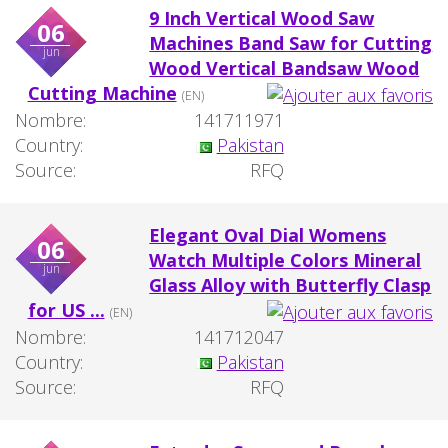
9 Inch Vertical Wood Saw
06
Machines Band Saw for Cutting
jun
Wood Vertical Bandsaw Wood
Cutting Machine
(EN)
Nombre:
141711971
Country:
Pakistan
Source:
RFQ
Elegant Oval Dial Womens
06
Watch Multiple Colors Mineral
jun
Glass Alloy with Butterfly Clasp
for US ...
(EN)
Nombre:
141712047
Country:
Pakistan
Source:
RFQ