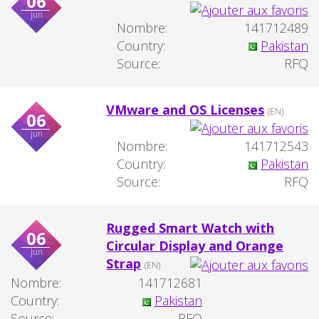
06
jun
Nombre:
141712489
Country:
Pakistan
Source:
RFQ
VMware and OS Licenses
(EN)
06
jun
Nombre:
141712543
Country:
Pakistan
Source:
RFQ
Rugged Smart Watch with
06
Circular Display and Orange
jun
Strap
(EN)
Nombre:
141712681
Country:
Pakistan
Source:
RFQ