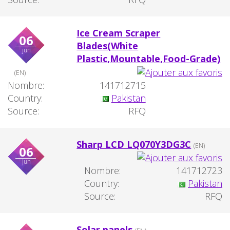
Ice Cream Scraper
06
Blades(White
jun
Plastic,Mountable,Food-Grade)
(EN)
Nombre:
141712715
Country:
Pakistan
Source:
RFQ
Sharp LCD LQ070Y3DG3C
(EN)
06
jun
Nombre:
141712723
Country:
Pakistan
Source:
RFQ
Solar panels