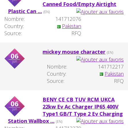
Canned Food/Empty Airtight
Plastic Can ...
(EN)
Nombre:
141712076
Country:
Pakistan
Source:
RFQ
mickey mouse character
(EN)
06
jun
Nombre:
141712217
Country:
Pakistan
Source:
RFQ
BENY CE CB TUV RCM UKCA
06
22kw Ev Ac Charger IP65 400V
jun
Type1 GB/T Type 2 Ev Charging
Station Wallbox ...
(EN)