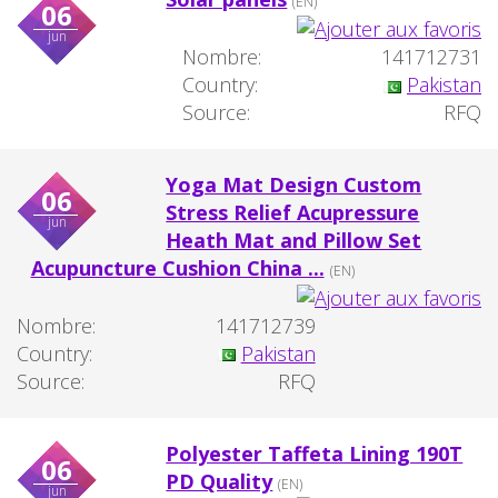
(EN)
06
jun
Nombre:
141712731
Country:
Pakistan
Source:
RFQ
Yoga Mat Design Custom
06
Stress Relief Acupressure
jun
Heath Mat and Pillow Set
Acupuncture Cushion China ...
(EN)
Nombre:
141712739
Country:
Pakistan
Source:
RFQ
Polyester Taffeta Lining 190T
06
PD Quality
(EN)
jun