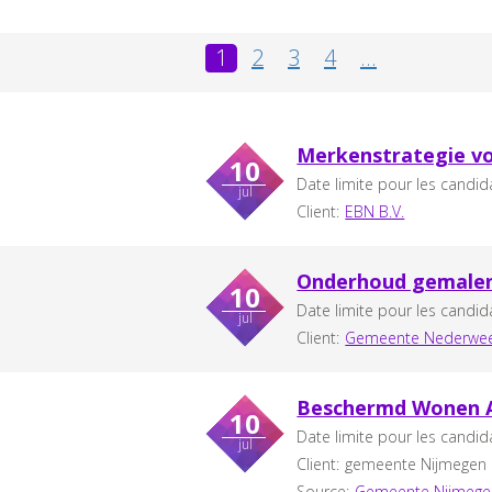
1
2
3
4
...
Merkenstrategie v
10
Date limite pour les candid
jul
Client:
EBN B.V.
Onderhoud gemalen
10
Date limite pour les candid
jul
Client:
Gemeente Nederwee
Beschermd Wonen Aa
10
Date limite pour les candid
jul
Client:
gemeente Nijmegen
Source:
Gemeente Nijmege