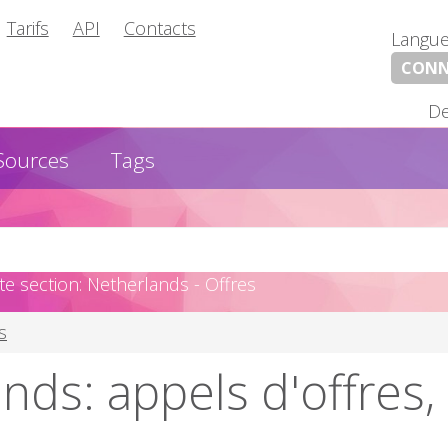
Tarifs
API
Contacts
Langu
CONN
De
Sources
Tags
e section: Netherlands - Offres
s
nds: appels d'offres