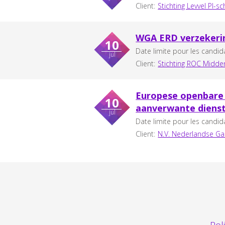
Client:
Stichting Levvel PI-s
WGA ERD verzekeri
10
Date limite pour les candid
jul
Client:
Stichting ROC Midde
Europese openbare 
10
aanverwante diens
jul
Date limite pour les candid
Client:
N.V. Nederlandse Ga