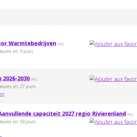
oor Warmtebedrijven
(NL)
atures en: 9 jours
 2026-2030
(NL)
atures en: 27 jours
rt
nvullende capaciteit 2027 regio Rivierenland
(NL)
atures en: 58 jours
n