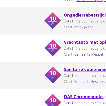
Ongediertebestrijd
10
Date limite pour les candid
jul
Client:
mboRijnland
Vrachtauto met o
10
Date limite pour les candid
jul
Client:
Gemeente Meppel
Sanitaire voorzieni
10
Date limite pour les candid
jul
Client:
Gemeente Ensched
DAS Chromebooks
(
10
Date limite pour les candid
jul