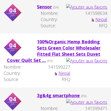
Sensor
(EN)
04
Nombre:
141598634
jun
Country:
Nepal
Source:
RFQ
100%Organic Hemp Bedding
04
Sets Green Color Wholesaler
jun
Fitted Flat Sheet Sets Duvet
Cover Quilt Set ...
(EN)
Nombre:
141599227
Country:
Nepal
Source:
RFQ
3g&4g smartphone
(EN)
04
jun
Nombre:
141599471