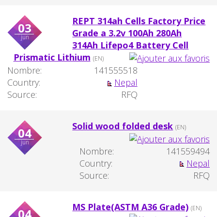
REPT 314ah Cells Factory Price
03
Grade a 3.2v 100Ah 280Ah
jun
314Ah Lifepo4 Battery Cell
Prismatic Lithium
(EN)
Nombre:
141555518
Country:
Nepal
Source:
RFQ
Solid wood folded desk
(EN)
04
jun
Nombre:
141559494
Country:
Nepal
Source:
RFQ
MS Plate(ASTM A36 Grade)
(EN)
04