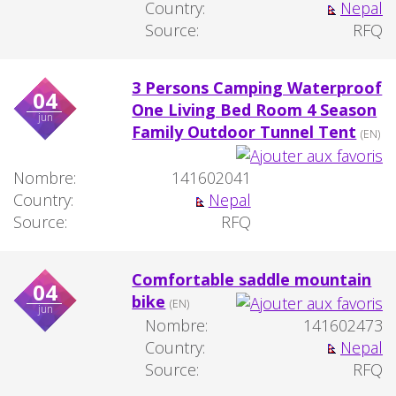
Country:
Nepal
Source:
RFQ
3 Persons Camping Waterproof
04
One Living Bed Room 4 Season
jun
Family Outdoor Tunnel Tent
(EN)
Nombre:
141602041
Country:
Nepal
Source:
RFQ
Comfortable saddle mountain
04
bike
(EN)
jun
Nombre:
141602473
Country:
Nepal
Source:
RFQ