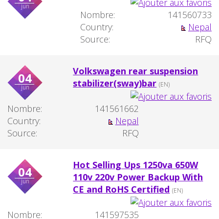
jun
Nombre:
141560733
Country:
Nepal
Source:
RFQ
Volkswagen rear suspension
04
stabilizer(sway)bar
(EN)
jun
Nombre:
141561662
Country:
Nepal
Source:
RFQ
Hot Selling Ups 1250va 650W
04
110v 220v Power Backup With
jun
CE and RoHS Certified
(EN)
Nombre:
141597535