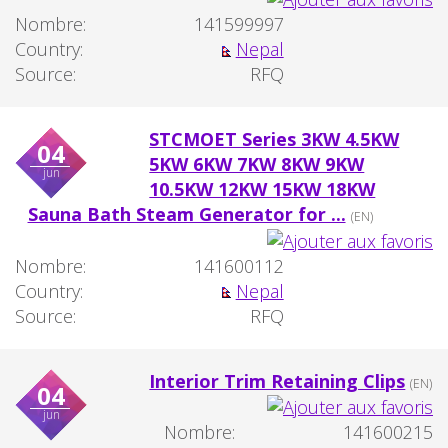
Nombre:
141599997
Country:
Nepal
Source:
RFQ
STCMOET Series 3KW 4.5KW
04
5KW 6KW 7KW 8KW 9KW
jun
10.5KW 12KW 15KW 18KW
Sauna Bath Steam Generator for ...
(EN)
Nombre:
141600112
Country:
Nepal
Source:
RFQ
Interior Trim Retaining Clips
(EN)
04
jun
Nombre:
141600215