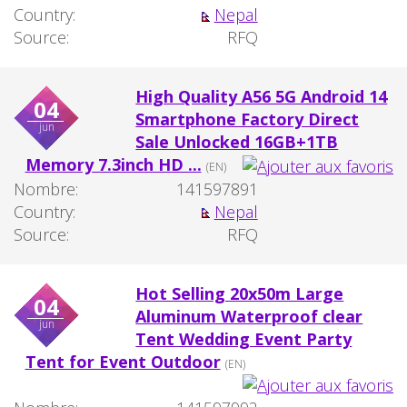
Country:
Nepal
Source:
RFQ
High Quality A56 5G Android 14
04
Smartphone Factory Direct
jun
Sale Unlocked 16GB+1TB
Memory 7.3inch HD ...
(EN)
Nombre:
141597891
Country:
Nepal
Source:
RFQ
Hot Selling 20x50m Large
04
Aluminum Waterproof clear
jun
Tent Wedding Event Party
Tent for Event Outdoor
(EN)