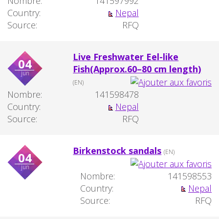
Nombre:
141597992
Country:
Nepal
Source:
RFQ
Live Freshwater Eel-like
04
Fish(Approx.60–80 cm length)
jun
(EN)
Nombre:
141598478
Country:
Nepal
Source:
RFQ
Birkenstock sandals
(EN)
04
jun
Nombre:
141598553
Country:
Nepal
Source:
RFQ