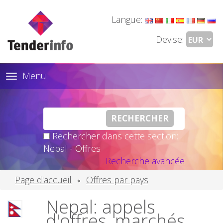
Langue:
Devise:
Menu
Toggle
navigation
Rechercher dans cette section:
Nepal - Offres
Recherche avancée
Page d'accueil
Offres par pays
Nepal: appels
d'offres, marchés