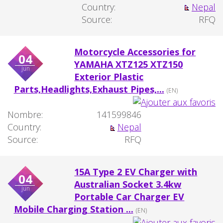
Country:
Nepal
Source:
RFQ
Motorcycle Accessories for
04
YAMAHA XTZ125 XTZ150
jun
Exterior Plastic
Parts,Headlights,Exhaust Pipes,...
(EN)
Nombre:
141599846
Country:
Nepal
Source:
RFQ
15A Type 2 EV Charger with
04
Australian Socket 3.4kw
jun
Portable Car Charger EV
Mobile Charging Station ...
(EN)