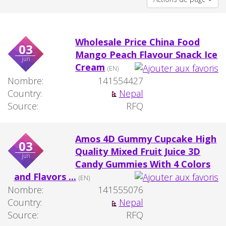
Wholesale Price China Food
03
Mango Peach Flavour Snack Ice
jun
Cream
(EN)
Nombre:
141554427
Country:
Nepal
Source:
RFQ
Amos 4D Gummy Cupcake High
03
Quality Mixed Fruit Juice 3D
jun
Candy Gummies With 4 Colors
and Flavors ...
(EN)
Nombre:
141555076
Country:
Nepal
Source:
RFQ