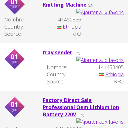
01
Knitting Machine
(EN)
jun
Nombre:
141450836
Country:
Ethiopia
Source:
RFQ
tray seeder
(EN)
01
jun
Nombre:
141453405
Country:
Ethiopia
Source:
RFQ
Factory Direct Sale
01
Professional Oem Lithium Ion
jun
Battery 220V
(EN)