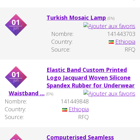
Turkish Mosaic Lamp
(EN)
01
jun
Nombre:
141443703
Country:
Ethiopia
Source:
RFQ
Elastic Band Custom Printed
01
Logo Jacquard Woven Silicone
jun
Spandex Rubber for Underwear
Waistband ...
(EN)
Nombre:
141449848
Country:
Ethiopia
Source:
RFQ
Computerised Seamless