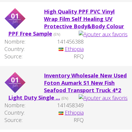
High Quality PPF PVC Vinyl
01
Wrap Film Self Healing UV
jun
Protective Body&Body Colour
PPF Free Sample
(EN)
Nombre:
141456388
Country:
Ethiopia
Source:
RFQ
Inventory Wholesale New Used
01
Foton Aumark S1 New Fish
jun
Seafood Transport Truck 4*2
Light Duty Single ...
(EN)
Nombre:
141458349
Country:
Ethiopia
Source:
RFQ