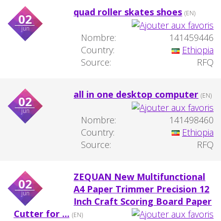
quad roller skates shoes
(EN)
02
jun
Nombre:
141459446
Country:
Ethiopia
Source:
RFQ
all in one desktop computer
(EN)
02
jun
Nombre:
141498460
Country:
Ethiopia
Source:
RFQ
ZEQUAN New Multifunctional
02
A4 Paper Trimmer Precision 12
jun
Inch Craft Scoring Board Paper
Cutter for ...
(EN)