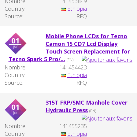
Nombre:
141453849
Country:
Ethiopia
Source:
RFQ
Mobile Phone LCDs for Tecno
01
Camon 15 CD7 Lcd Display
jun
Touch Screen Replacement for
Tecno Spark 5 Pro/...
(EN)
Nombre:
141454423
Country:
Ethiopia
Source:
RFQ
315T FRP/SMC Manhole Cover
01
Hydraulic Press
(EN)
jun
Nombre:
141455235
Country:
Ethiopia