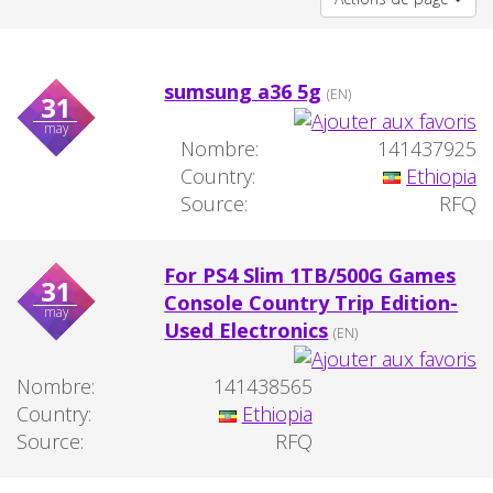
sumsung a36 5g
(EN)
31
may
Nombre:
141437925
Country:
Ethiopia
Source:
RFQ
For PS4 Slim 1TB/500G Games
31
Console Country Trip Edition-
may
Used Electronics
(EN)
Nombre:
141438565
Country:
Ethiopia
Source:
RFQ