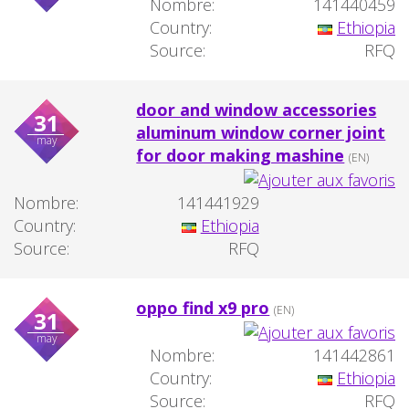
Nombre:
141440459
Country:
Ethiopia
Source:
RFQ
door and window accessories
31
aluminum window corner joint
may
for door making mashine
(EN)
Nombre:
141441929
Country:
Ethiopia
Source:
RFQ
oppo find x9 pro
(EN)
31
may
Nombre:
141442861
Country:
Ethiopia
Source:
RFQ