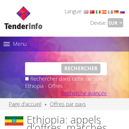
Langue:
Devise:
Menu
Toggle
navigation
Rechercher dans cette section:
Ethiopia - Offres
Recherche avancée
Page d'accueil
Offres par pays
Ethiopia: appels
d'offres, marchés