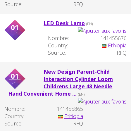
Source:
RFQ
LED Desk Lamp
(EN)
01
jun
Nombre:
141455676
Country:
Ethiopia
Source:
RFQ
New Design Parent-Child
01
Interaction Cylinder Loom
jun
Childrens Large 48 Needle
Hand Convenient Home ...
(EN)
Nombre:
141455865
Country:
Ethiopia
Source:
RFQ