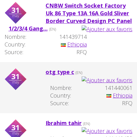
CNBW Switch Socket Factory
31
Uk 86 Type 13A 16A Gold Sliver
may
Border Curved Design PC Panel
1/2/3/4 Gang...
(EN)
Nombre:
141439714
Country:
Ethiopia
Source:
RFQ
otg type c
(EN)
31
may
Nombre:
141440061
Country:
Ethiopia
Source:
RFQ
Ibrahim tahir
(EN)
31
may