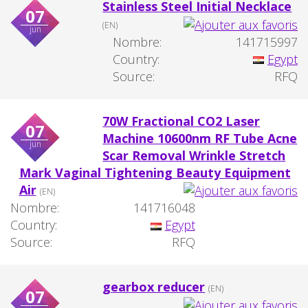
Stainless Steel Initial Necklace
07
(EN)
jun
Nombre:
141715997
Country:
Egypt
Source:
RFQ
70W Fractional CO2 Laser
07
Machine 10600nm RF Tube Acne
jun
Scar Removal Wrinkle Stretch
Mark Vaginal Tightening Beauty Equipment
Air
(EN)
Nombre:
141716048
Country:
Egypt
Source:
RFQ
gearbox reducer
(EN)
07