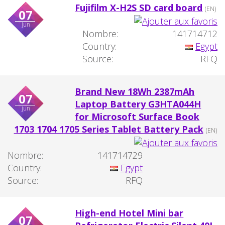
Fujifilm X-H2S SD card board
(EN)
07
jun
Nombre:
141714712
Country:
Egypt
Source:
RFQ
Brand New 18Wh 2387mAh
07
Laptop Battery G3HTA044H
jun
for Microsoft Surface Book
1703 1704 1705 Series Tablet Battery Pack
(EN)
Nombre:
141714729
Country:
Egypt
Source:
RFQ
High-end Hotel Mini bar
07