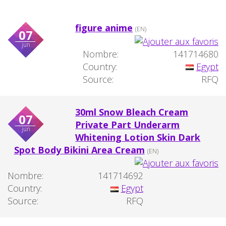
figure anime
(EN)
07
jun
Nombre:
141714680
Country:
Egypt
Source:
RFQ
30ml Snow Bleach Cream
07
Private Part Underarm
jun
Whitening Lotion Skin Dark
Spot Body Bikini Area Cream
(EN)
Nombre:
141714692
Country:
Egypt
Source:
RFQ