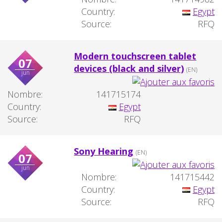
Country:
Egypt
Source:
RFQ
Modern touchscreen tablet
07
devices (black and silver)
(EN)
jun
Nombre:
141715174
Country:
Egypt
Source:
RFQ
Sony Hearing
(EN)
07
jun
Nombre:
141715442
Country:
Egypt
Source:
RFQ