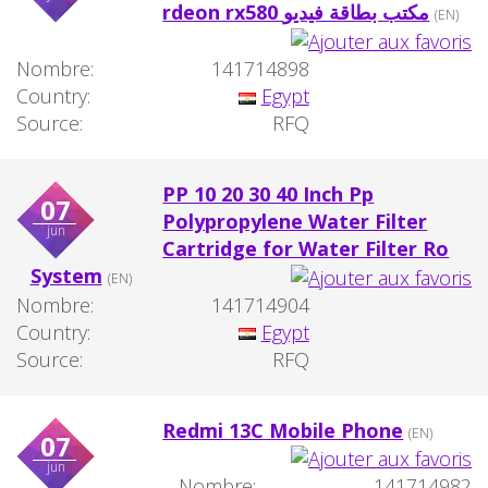
rdeon rx580 مكتب بطاقة فيديو
(EN)
Nombre:
141714898
Country:
Egypt
Source:
RFQ
PP 10 20 30 40 Inch Pp
07
Polypropylene Water Filter
jun
Cartridge for Water Filter Ro
System
(EN)
Nombre:
141714904
Country:
Egypt
Source:
RFQ
Redmi 13C Mobile Phone
(EN)
07
jun
Nombre:
141714982