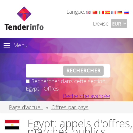
Langue:
Devise:
Menu
Toggle
navigation
Rechercher dans cette section:
Egypt - Offres
Recherche avancée
Page d'accueil
Offres par pays
Egypt: appels d'offres,
marchés publics