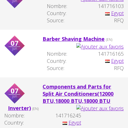
jun
Nombre:
141716103
Country:
Egypt
Source:
RFQ
Barber Shaving Machine
(EN)
07
jun
Nombre:
141716165
Country:
Egypt
Source:
RFQ
Components and Parts for
07
Split Air Conditioners(12000
jun
BTU,18000 BTU,18000 BTU
Inverter)
(EN)
Nombre:
141716245
Country:
Egypt