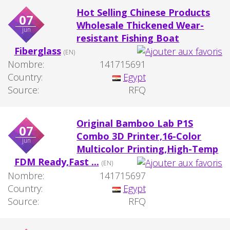
Hot Selling Chinese Products
07
Wholesale Thickened Wear-
jun
resistant Fishing Boat
Fiberglass
(EN)
Nombre:
141715691
Country:
Egypt
Source:
RFQ
Original Bamboo Lab P1S
07
Combo 3D Printer,16-Color
jun
Multicolor Printing,High-Temp
FDM Ready,Fast ...
(EN)
Nombre:
141715697
Country:
Egypt
Source:
RFQ