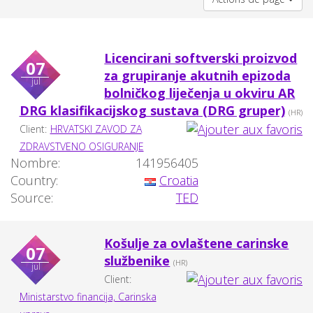
Licencirani softverski proizvod
07
za grupiranje akutnih epizoda
jul
bolničkog liječenja u okviru AR
DRG klasifikacijskog sustava (DRG gruper)
(HR)
Client:
HRVATSKI ZAVOD ZA
ZDRAVSTVENO OSIGURANJE
Nombre:
141956405
Country:
Croatia
Source:
TED
Košulje za ovlaštene carinske
07
službenike
(HR)
jul
Client:
Ministarstvo financija, Carinska