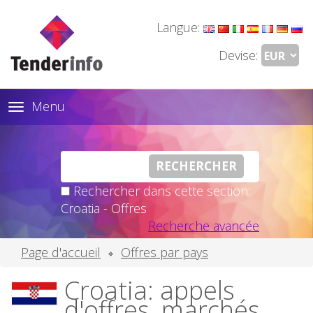
Langue:
Devise:
Menu
Toggle
navigation
Rechercher dans cette section:
Croatia - Offres
Recherche avancée
Page d'accueil
Offres par pays
Croatia: appels
d'offres, marchés