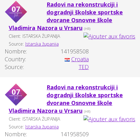
Radovi na rekonstrukciji i
07
dogradnji školske sportske
jul
dvorane Osnovne škole
Vladimira Nazora u Vrsaru
(HR)
Client:
ISTARSKA ŽUPANIJA
Source:
Istarska županija
Nombre:
141958508
Country:
Croatia
Source:
TED
Radovi na rekonstrukciji i
07
dogradnji školske sportske
jul
dvorane Osnovne škole
Vladimira Nazora u Vrsaru
(HR)
Client:
ISTARSKA ŽUPANIJA
Source:
Istarska županija
Nombre:
141958509