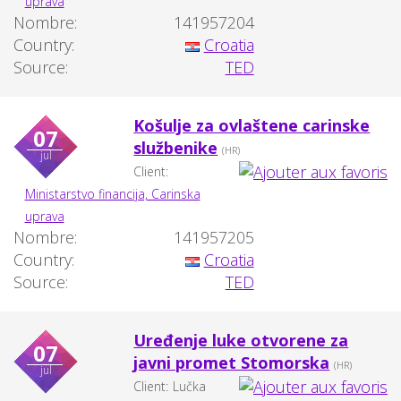
uprava
Nombre:
141957204
Country:
Croatia
Source:
TED
Košulje za ovlaštene carinske
07
službenike
(HR)
jul
Client:
Ministarstvo financija, Carinska
uprava
Nombre:
141957205
Country:
Croatia
Source:
TED
Uređenje luke otvorene za
07
javni promet Stomorska
(HR)
jul
Client:
Lučka