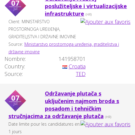
07
poslužiteljske i virtualizacijske
jul
infrastrukture
(HR)
Client:
MINISTARSTVO
PROSTORNOGA UREĐENJA,
GRADITELJSTVA I DRŽAVNE IMOVINE
Source:
Ministarstvo prostornoga uređenja, graditeljstva i
državne imovine
Nombre:
141958701
Country:
Croatia
Source:
TED
Održavanje plutača s
07
uključenim najmom broda s
jul
posadom i tehničkim
stručnjacima za održavanje plutača
(HR)
Date limite pour les candidatures en:
1 jours