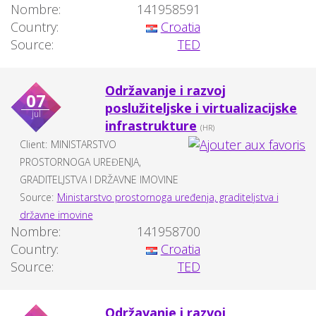
Nombre:
141958591
Country:
Croatia
Source:
TED
Održavanje i razvoj
07
poslužiteljske i virtualizacijske
jul
infrastrukture
(HR)
Client:
MINISTARSTVO
PROSTORNOGA UREĐENJA,
GRADITELJSTVA I DRŽAVNE IMOVINE
Source:
Ministarstvo prostornoga uređenja, graditeljstva i
državne imovine
Nombre:
141958700
Country:
Croatia
Source:
TED
Održavanje i razvoj