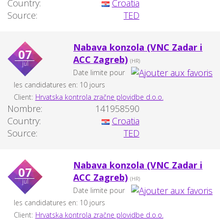
Country:
Croatia
Source:
TED
Nabava konzola (VNC Zadar i
07
ACC Zagreb)
(HR)
jul
Date limite pour
les candidatures en: 10 jours
Client:
Hrvatska kontrola zračne plovidbe d.o.o.
Nombre:
141958590
Country:
Croatia
Source:
TED
Nabava konzola (VNC Zadar i
07
ACC Zagreb)
(HR)
jul
Date limite pour
les candidatures en: 10 jours
Client:
Hrvatska kontrola zračne plovidbe d.o.o.