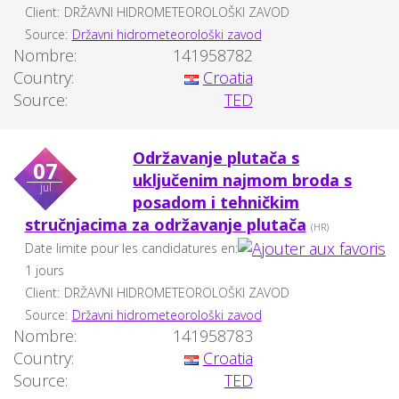
Client:
DRŽAVNI HIDROMETEOROLOŠKI ZAVOD
Source:
Državni hidrometeorološki zavod
Nombre:
141958782
Country:
Croatia
Source:
TED
Održavanje plutača s
07
uključenim najmom broda s
jul
posadom i tehničkim
stručnjacima za održavanje plutača
(HR)
Date limite pour les candidatures en:
1 jours
Client:
DRŽAVNI HIDROMETEOROLOŠKI ZAVOD
Source:
Državni hidrometeorološki zavod
Nombre:
141958783
Country:
Croatia
Source:
TED