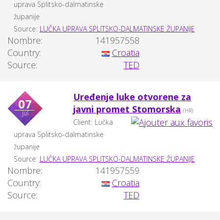
uprava Splitsko-dalmatinske
županije
Source:
LUČKA UPRAVA SPLITSKO-DALMATINSKE ŽUPANIJE
Nombre:
141957558
Country:
Croatia
Source:
TED
Uređenje luke otvorene za
07
javni promet Stomorska
(HR)
jul
Client:
Lučka
uprava Splitsko-dalmatinske
županije
Source:
LUČKA UPRAVA SPLITSKO-DALMATINSKE ŽUPANIJE
Nombre:
141957559
Country:
Croatia
Source:
TED