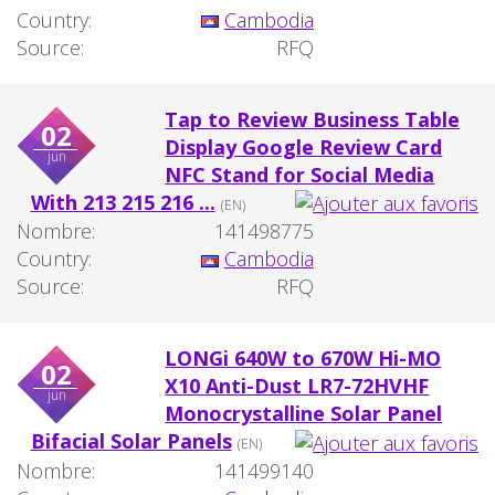
Country:
Cambodia
Source:
RFQ
Tap to Review Business Table
02
Display Google Review Card
jun
NFC Stand for Social Media
With 213 215 216 ...
(EN)
Nombre:
141498775
Country:
Cambodia
Source:
RFQ
LONGi 640W to 670W Hi-MO
02
X10 Anti-Dust LR7-72HVHF
jun
Monocrystalline Solar Panel
Bifacial Solar Panels
(EN)
Nombre:
141499140