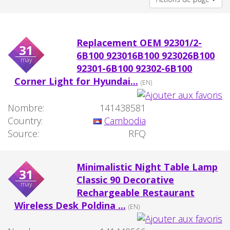
Replacement OEM 92301/2-
31
6B100 923016B100 923026B100
may
92301-6B100 92302-6B100
Corner Light for Hyundai...
(EN)
Nombre:
141438581
Country:
Cambodia
Source:
RFQ
Minimalistic Night Table Lamp
31
Classic 90 Decorative
may
Rechargeable Restaurant
Wireless Desk Poldina ...
(EN)