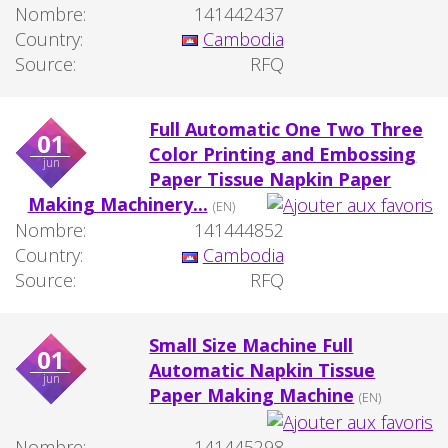
Nombre:
141442437
Country:
Cambodia
Source:
RFQ
Full Automatic One Two Three
01
Color Printing and Embossing
jun
Paper Tissue Napkin Paper
Making Machinery...
(EN)
Nombre:
141444852
Country:
Cambodia
Source:
RFQ
Small Size Machine Full
01
Automatic Napkin Tissue
jun
Paper Making Machine
(EN)
Nombre:
141445298