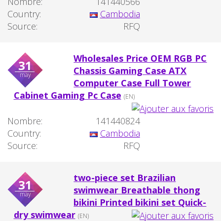
Nombre:
141440566
Country:
Cambodia
Source:
RFQ
Wholesales Price OEM RGB PC
31
Chassis Gaming Case ATX
may
Computer Case Full Tower
Cabinet Gaming Pc Case
(EN)
Nombre:
141440824
Country:
Cambodia
Source:
RFQ
two-piece set Brazilian
31
swimwear Breathable thong
may
bikini Printed bikini set Quick-
dry swimwear
(EN)