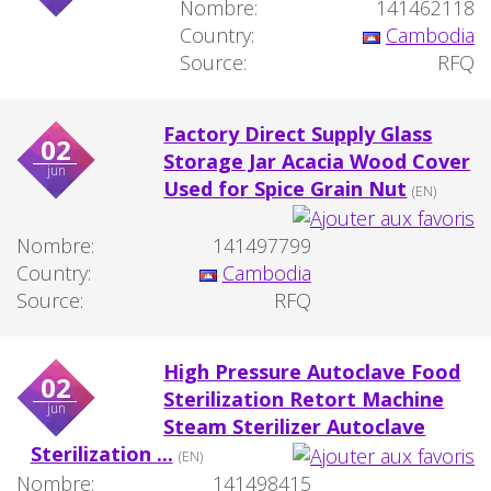
Nombre:
141462118
Country:
Cambodia
Source:
RFQ
Factory Direct Supply Glass
02
Storage Jar Acacia Wood Cover
jun
Used for Spice Grain Nut
(EN)
Nombre:
141497799
Country:
Cambodia
Source:
RFQ
High Pressure Autoclave Food
02
Sterilization Retort Machine
jun
Steam Sterilizer Autoclave
Sterilization ...
(EN)
Nombre:
141498415