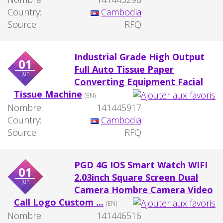
Country:
Cambodia
Source:
RFQ
Industrial Grade High Output
01
Full Auto Tissue Paper
jun
Converting Equipment Facial
Tissue Machine
(EN)
Nombre:
141445917
Country:
Cambodia
Source:
RFQ
PGD 4G IOS Smart Watch WIFI
01
2.03inch Square Screen Dual
jun
Camera Hombre Camera Video
Call Logo Custom ...
(EN)
Nombre:
141446516