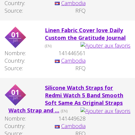
Country:
Cambodia
Source:
RFQ
Linen Fabric Cover love Daily
01
Custom the Gratitude Journal
jun
(EN)
Nombre:
141446561
Country:
Cambodia
Source:
RFQ
Silicone Watch Straps for
01
Redmi Watch 5 Band Smooth
jun
Soft Same As Original Straps
Watch Strap and ...
(EN)
Nombre:
141449628
Country:
Cambodia
Source:
RFQ