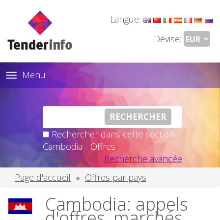
Langue:
Devise:
Menu
Toggle
navigation
Rechercher dans cette section:
Cambodia - Offres
Recherche avancée
Page d'accueil
Offres par pays
Cambodia: appels
d'offres, marchés