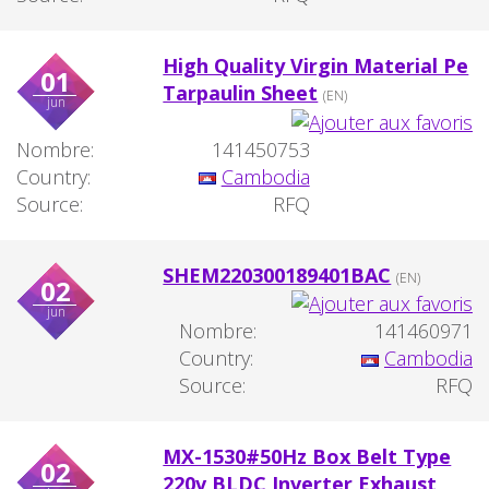
High Quality Virgin Material Pe
01
Tarpaulin Sheet
(EN)
jun
Nombre:
141450753
Country:
Cambodia
Source:
RFQ
SHEM220300189401BAC
(EN)
02
jun
Nombre:
141460971
Country:
Cambodia
Source:
RFQ
MX-1530#50Hz Box Belt Type
02
220v BLDC Inverter Exhaust