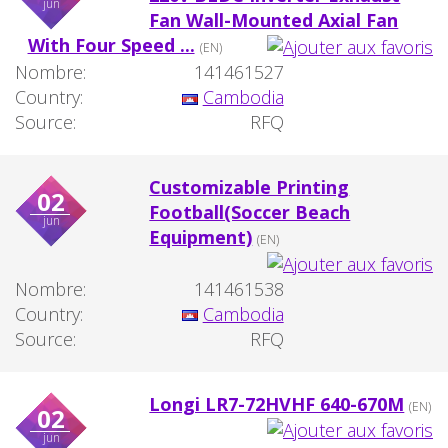
jun
Fan Wall-Mounted Axial Fan
With Four Speed ...
(EN)
Nombre:
141461527
Country:
Cambodia
Source:
RFQ
Customizable Printing
02
Football(Soccer Beach
jun
Equipment)
(EN)
Nombre:
141461538
Country:
Cambodia
Source:
RFQ
Longi LR7-72HVHF 640-670M
(EN)
02
jun