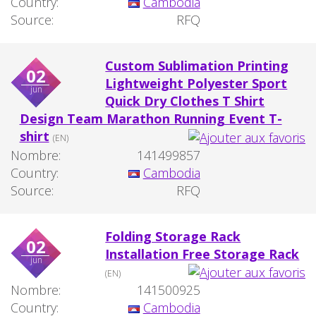
Country:
Cambodia
Source:
RFQ
Custom Sublimation Printing
02
Lightweight Polyester Sport
jun
Quick Dry Clothes T Shirt
Design Team Marathon Running Event T-
shirt
(EN)
Nombre:
141499857
Country:
Cambodia
Source:
RFQ
Folding Storage Rack
02
Installation Free Storage Rack
jun
(EN)
Nombre:
141500925
Country:
Cambodia