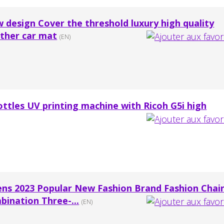
 design Cover the threshold luxury high quality
ather car mat
(EN)
ottles UV printing machine with Ricoh G5i high
s 2023 Popular New Fashion Brand Fashion Chai
ination Three-...
(EN)