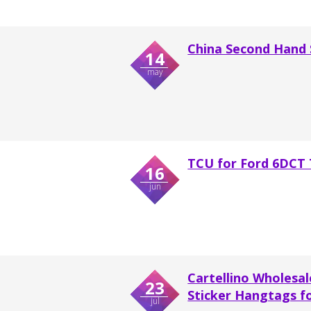
China Second Hand 
14
may
TCU for Ford 6DCT 
16
jun
Cartellino Wholesa
23
Sticker Hangtags f
jul