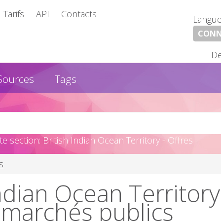
Tarifs
API
Contacts
Langu
CONN
De
Sources
Tags
 section: British Indian Ocean Territory - Offres
s
Indian Ocean Territory
, marchés publics