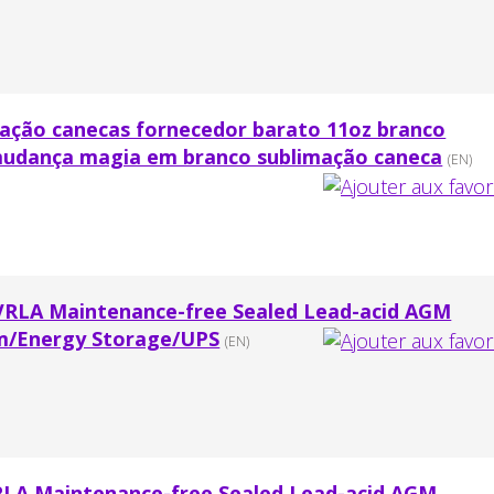
ação canecas fornecedor barato 11oz branco
mudança magia em branco sublimação caneca
(EN)
VRLA Maintenance-free Sealed Lead-acid AGM
om/Energy Storage/UPS
(EN)
RLA Maintenance-free Sealed Lead-acid AGM