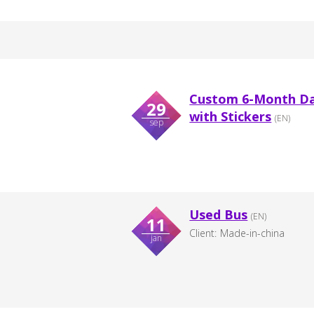
Custom 6-Month Dai
29
with Stickers
(EN)
sep
Used Bus
(EN)
11
Client:
Made-in-china
jan