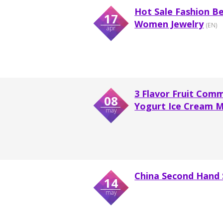
Hot Sale Fashion Be
17
Women Jewelry
(EN)
apr
3 Flavor Fruit Com
08
Yogurt Ice Cream 
may
China Second Hand 
14
may