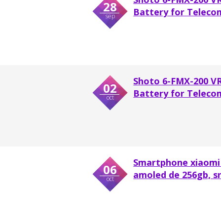
28
Battery for Telec
sep
Shoto 6-FMX-200 V
02
Battery for Telec
oct
Smartphone xiaomi p
06
amoled de 256gb, s
oct