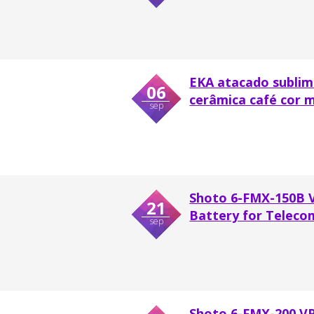
EKA atacado sublim
06
cerâmica café cor 
sep
Shoto 6-FMX-150B 
21
Battery for Telec
sep
Shoto 6-FMX-200 V