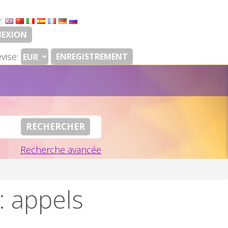
e:
EXION
vise:
ENREGISTREMENT
Recherche avancée
: appels