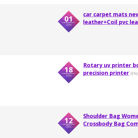
car carpet mats new
01
leather+Coil pvc le
nov
Rotary uv printer b
18
precision printer
(EN)
nov
Shoulder Bag Women
12
Crossbody Bag Comb
dec