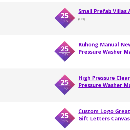
Small Prefab Villas
25
(EN)
may
Kuhong Manual New 
25
Pressure Washer M
may
High Pressure Clea
25
Pressure Washer M
may
Custom Logo Great 
25
Gift Letters Canvas 
may