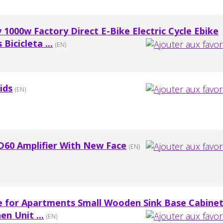
 1000w Factory Direct E-Bike Electric Cycle Ebike
Bicicleta ...
(EN)
ids
(EN)
D60 Amplifier With New Face
(EN)
 for Apartments Small Wooden Sink Base Cabine
en Unit ...
(EN)