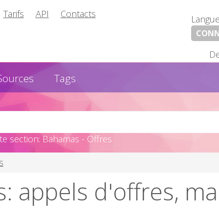
Tarifs
API
Contacts
Langu
CONN
De
Sources
Tags
e section: Bahamas - Offres
s
 appels d'offres, m