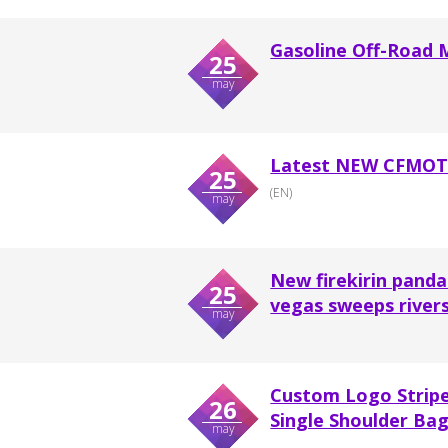
Gasoline Off-Road 
25
may
Latest NEW CFMOTOS
25
(EN)
may
New firekirin pand
25
vegas sweeps rivers
may
Custom Logo Stripe
26
Single Shoulder Ba
may