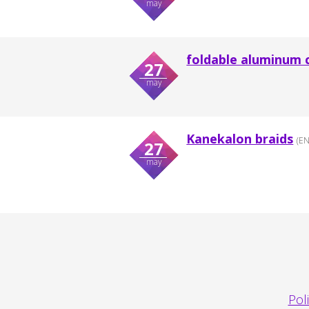
may
foldable aluminum 
27
may
Kanekalon braids
(EN
27
may
Pol