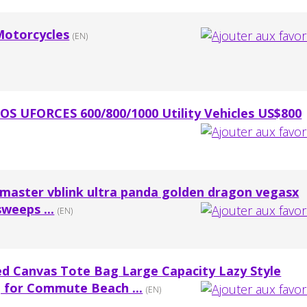
Motorcycles
(EN)
 UFORCES 600/800/1000 Utility Vehicles US$800
amaster vblink ultra panda golden dragon vegasx
weeps ...
(EN)
d Canvas Tote Bag Large Capacity Lazy Style
g for Commute Beach ...
(EN)