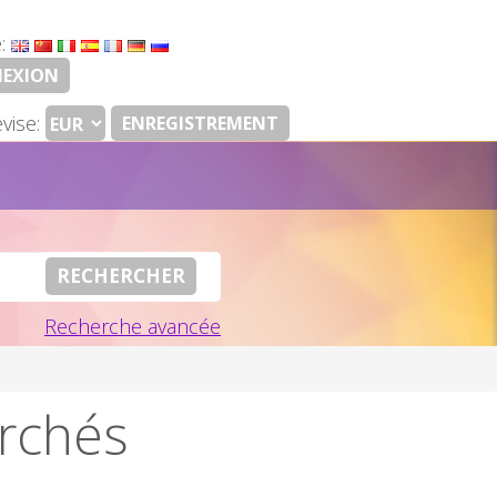
e:
EXION
vise:
ENREGISTREMENT
Recherche avancée
archés