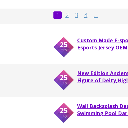
1
2
3
4
...
Custom Made E-spor
25
Esports Jersey OEM
may
New Edition Ancient
25
Figure of Deity,Hig
may
Wall Backsplash De
25
Swimming Pool Dark 
may