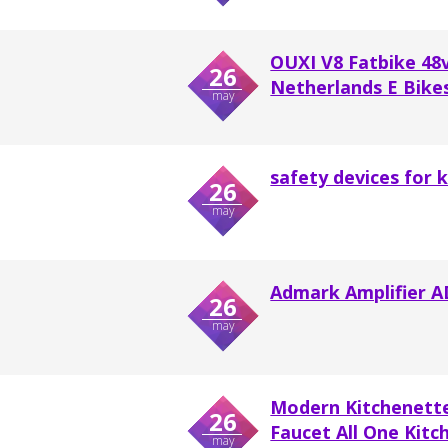
OUXI V8 Fatbike 48v
26
Netherlands E Bikes 
may
safety devices for k
26
may
Admark Amplifier A
26
may
Modern Kitchenette
26
Faucet All One Kitch
may