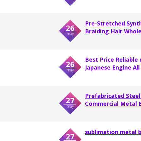
Pre-Stretched Synth
26
Braiding Hair Wholes
may
Best Price Reliable
26
Japanese Engine All 
may
Prefabricated Steel
27
Commercial Metal B
may
sublimation metal 
27