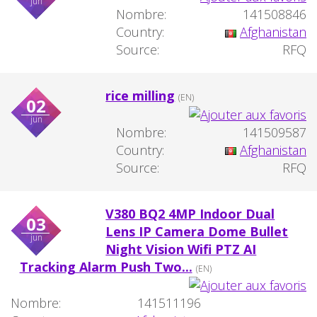
jun
Nombre:
141508846
Country:
Afghanistan
Source:
RFQ
rice milling
(EN)
02
jun
Nombre:
141509587
Country:
Afghanistan
Source:
RFQ
V380 BQ2 4MP Indoor Dual
03
Lens IP Camera Dome Bullet
jun
Night Vision Wifi PTZ AI
Tracking Alarm Push Two...
(EN)
Nombre:
141511196