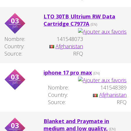
LTO 30TB Ultrium RW Data
03
Cartridge C7977A
(EN)
jun
Nombre:
141548073
Country:
Afghanistan
Source:
RFQ
iphone 17 pro max
(EN)
03
jun
Nombre:
141548389
Country:
Afghanistan
Source:
RFQ
Blanket and Praymate in
03
medium and low quality.
(EN)
jun