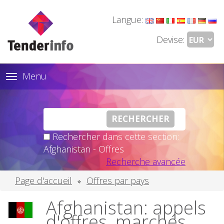
Langue:
Devise:
Menu
Toggle
navigation
Rechercher dans cette section:
Afghanistan - Offres
Recherche avancée
Page d'accueil
Offres par pays
Afghanistan: appels
d'offres, marchés