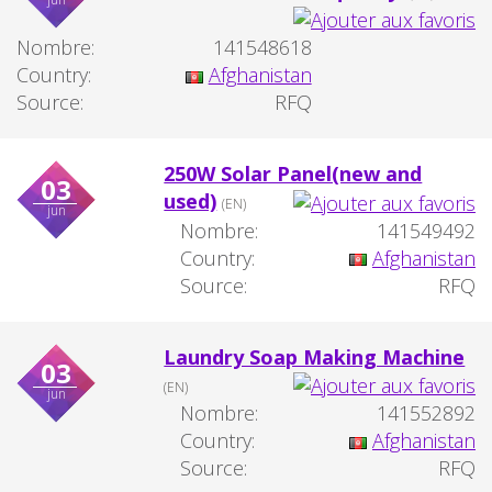
Nombre:
141548618
Country:
Afghanistan
Source:
RFQ
250W Solar Panel(new and
03
used)
(EN)
jun
Nombre:
141549492
Country:
Afghanistan
Source:
RFQ
Laundry Soap Making Machine
03
(EN)
jun
Nombre:
141552892
Country:
Afghanistan
Source:
RFQ