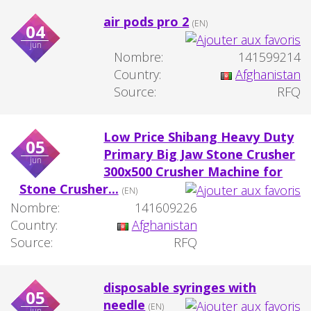
air pods pro 2
(EN)
04
jun
Nombre:
141599214
Country:
Afghanistan
Source:
RFQ
Low Price Shibang Heavy Duty
05
Primary Big Jaw Stone Crusher
jun
300x500 Crusher Machine for
Stone Crusher...
(EN)
Nombre:
141609226
Country:
Afghanistan
Source:
RFQ
disposable syringes with
05
needle
(EN)
jun