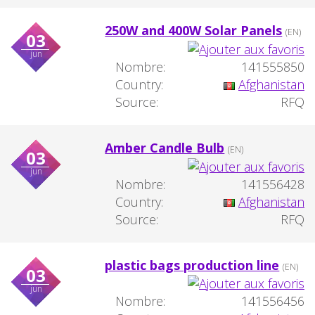
250W and 400W Solar Panels
(EN)
03
jun
Nombre:
141555850
Country:
Afghanistan
Source:
RFQ
Amber Candle Bulb
(EN)
03
jun
Nombre:
141556428
Country:
Afghanistan
Source:
RFQ
plastic bags production line
(EN)
03
jun
Nombre:
141556456