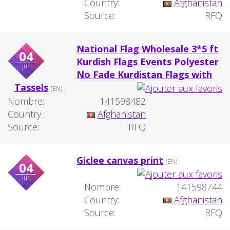
Country:
Afghanistan
Source:
RFQ
National Flag Wholesale 3*5 ft
04
Kurdish Flags Events Polyester
jun
No Fade Kurdistan Flags with
Tassels
(EN)
Nombre:
141598482
Country:
Afghanistan
Source:
RFQ
Giclee canvas print
(EN)
04
jun
Nombre:
141598744
Country:
Afghanistan
Source:
RFQ