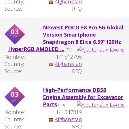
Country:
Afghanistan
Source:
RFQ
Newest POCO F8 Pro 5G Global
03
Version Smartphone
jun
Snapdragon 8 Elite 6.59"120Hz
HyperRGB AMOLED ...
(EN)
Nombre:
141512796
Country:
Afghanistan
Source:
RFQ
High-Performance DB58
03
Engine Assembly for Excavator
jun
Parts
(EN)
Nombre:
141547819
Country:
Afghanistan
Source:
RFQ