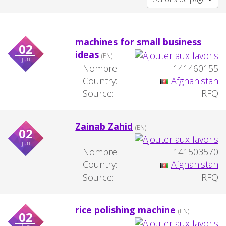
machines for small business
02
ideas
(EN)
jun
Nombre:
141460155
Country:
Afghanistan
Source:
RFQ
Zainab Zahid
(EN)
02
jun
Nombre:
141503570
Country:
Afghanistan
Source:
RFQ
rice polishing machine
(EN)
02