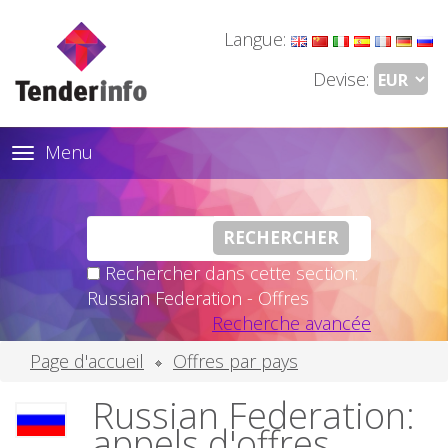
Langue:
Devise:
Menu
Toggle
navigation
Rechercher dans cette section:
Russian Federation - Offres
Recherche avancée
Page d'accueil
Offres par pays
Russian Federation:
appels d'offres,