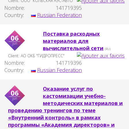
Client:
ООО "КОЛЬСКАЯ АЭС-АВТО"
Nombre:
141719395
Country:
Russian Federation
Поставка расходных
06
материалов для
jun
вычислительной сети
(RU)
Client:
АО ОКБ "ГИДРОПРЕСС"
Nombre:
141719396
Country:
Russian Federation
Оказание услуг по
06
кастомизации учебно-
jun
методических материалов и
проведению тренингов по теме
«Внутренний контроль» в рамках
программы «Академия директоров» и