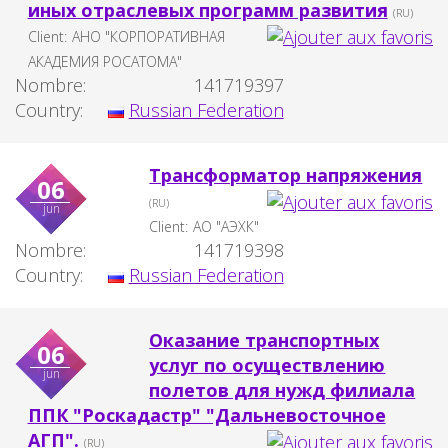
иных отраслевых программ развития
(RU)
Client:
АНО "КОРПОРАТИВНАЯ
АКАДЕМИЯ РОСАТОМА"
Nombre:
141719397
Country:
Russian Federation
Трансформатор напряжения
06
(RU)
jun
Client:
АО "АЭХК"
Nombre:
141719398
Country:
Russian Federation
Оказание транспортных
06
услуг по осуществлению
jun
полетов для нужд филиала
ППК "Роскадастр" "Дальневосточное
АГП".
(RU)