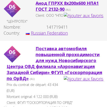
Анод ГПРХХ 8х200х600 НПА1
06
ГОСТ 2132-90
(RU)
jun
Client:
ООО "НПО
"ЦЕНТРОТЕХ"
Nombre:
141719411
Country:
Russian Federation
Поставка автомобиля
06
повышенной проходимости
jun
для нужд Новосибирского
Центра ОВД филиала «Аэронавигация
Западной Сибири» ФГУП «Госкорпорация
по ОрВД»
(RU)
Prix du contrat de départ:
43 434
(EUR)
Montant original:
4 122 000
(
RUB
)
Client:
ФГУП "ГОСКОРПОРАЦИЯ ПО ОРВД"