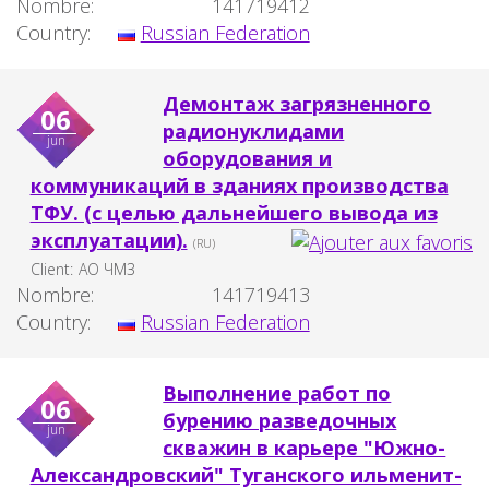
Nombre:
141719412
Country:
Russian Federation
Демонтаж загрязненного
06
радионуклидами
jun
оборудования и
коммуникаций в зданиях производства
ТФУ. (с целью дальнейшего вывода из
эксплуатации).
(RU)
Client:
АО ЧМЗ
Nombre:
141719413
Country:
Russian Federation
Выполнение работ по
06
бурению разведочных
jun
скважин в карьере "Южно-
Александровский" Туганского ильменит-