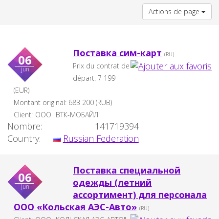
Actions de page
Поставка сим-карт
(RU)
06
Prix du contrat de
jun
départ:
7 199
(EUR)
Montant original:
683 200
(
RUB
)
Client:
ООО "ВТК-МОБАЙЛ"
Nombre:
141719394
Country:
Russian Federation
Поставка специальной
06
одежды (летний
jun
ассортимент) для персонала
ООО «Кольская АЭС-Авто»
(RU)