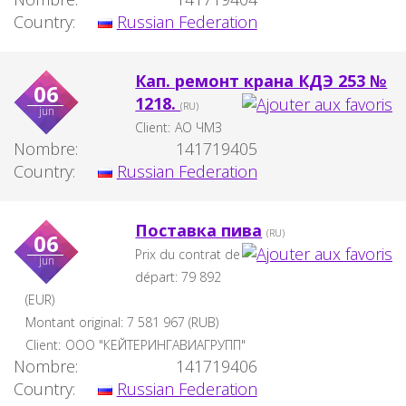
Country:
Russian Federation
Кап. ремонт крана КДЭ 253 №
06
1218.
(RU)
jun
Client:
АО ЧМЗ
Nombre:
141719405
Country:
Russian Federation
Поставка пива
(RU)
06
Prix du contrat de
jun
départ:
79 892
(EUR)
Montant original:
7 581 967
(
RUB
)
Client:
ООО "КЕЙТЕРИНГАВИАГРУПП"
Nombre:
141719406
Country:
Russian Federation