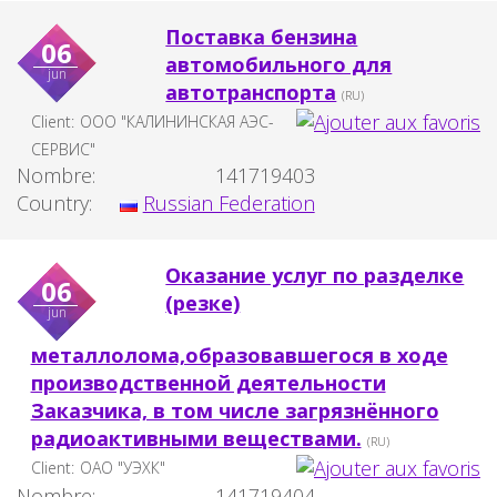
Поставка бензина
06
автомобильного для
jun
автотранспорта
(RU)
Client:
ООО "КАЛИНИНСКАЯ АЭС-
СЕРВИС"
Nombre:
141719403
Country:
Russian Federation
Оказание услуг по разделке
06
(резке)
jun
металлолома,образовавшегося в ходе
производственной деятельности
Заказчика, в том числе загрязнённого
радиоактивными веществами.
(RU)
Client:
ОАО "УЭХК"
Nombre:
141719404