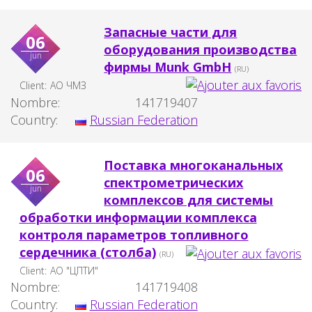
Запасные части для
06
оборудования производства
jun
фирмы Munk GmbH
(RU)
Client:
АО ЧМЗ
Nombre:
141719407
Country:
Russian Federation
Поставка многоканальных
06
спектрометрических
jun
комплексов для системы
обработки информации комплекса
контроля параметров топливного
сердечника (столба)
(RU)
Client:
АО "ЦПТИ"
Nombre:
141719408
Country:
Russian Federation