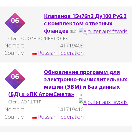
Клапанов 15ч76п2 Ду100 Ру6,3
06
с комплектом ответных
jun
фланцев
(RU)
Client:
ООО "НПО "ЦЕНТРОТЕХ"
Nombre:
141719409
Country:
Russian Federation
Обновление программ для
06
электронно-вычислительных
jun
машин (ЭВМ) и Баз данных
(БД) к «ПК АтомСмета»
(RU)
Client:
АО "ЦПТИ"
Nombre:
141719410
Country:
Russian Federation